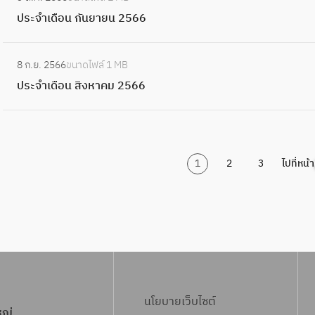
น
ป
7
า
เ
5
ประจำเดือน กันยายน 2566
พ
ร
ค
ดื
6
ฤ
ะ
ม
อ
:
7
ษ
จำ
2
8 ก.ย. 2566
ขนาดไฟล์
1 MB
น
ป
จิ
เ
5
ประจำเดือน สิงหาคม 2566
ตุ
ร
ก
ดื
6
ล
ะ
า
อ
6
า
จำ
ย
น
ค
เ
น
กั
ม
1
2
3
ไปที่หน้า
ดื
2
น
2
อ
5
ย
5
น
6
า
6
สิ
6
ย
6
ง
น
ห
2
า
5
ค
นโยบายเว็บไซต์
6
หญ่