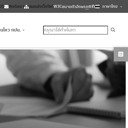
ก
ก
ภาษาไทย
125
ติดต่อเรา
แผนผังเว็บไซต์
W3C
ขนาดตัวอักษร
ก
ค้นหา
อนไหว กปน.