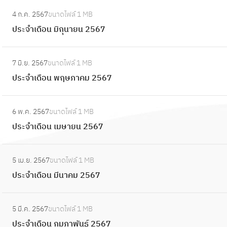
2
อ
:
ย
จำ
5
4 ก.ค. 2567
ขนาดไฟล์
1 MB
น
ป
า
เ
6
ประจำเดือน มิถุนายน 2567
สิ
ร
ย
ดื
7
ง
ะ
น
อ
:
ห
จำ
2
7 มิ.ย. 2567
ขนาดไฟล์
1 MB
น
ป
า
เ
5
ประจำเดือน พฤษภาคม 2567
ก
ร
ค
ดื
6
ร
ะ
ม
อ
:
7
ก
จำ
2
6 พ.ค. 2567
ขนาดไฟล์
1 MB
น
ป
ฎ
เ
5
ประจำเดือน เมษายน 2567
มิ
ร
า
ดื
6
ถุ
ะ
ค
อ
:
7
น
จำ
ม
5 เม.ย. 2567
ขนาดไฟล์
1 MB
น
ป
า
เ
2
ประจำเดือน มีนาคม 2567
พ
ร
ย
ดื
5
ฤ
ะ
น
อ
:
6
ษ
จำ
2
5 มี.ค. 2567
ขนาดไฟล์
1 MB
น
ป
7
ภ
เ
5
ประจำเดือน กุมภาพันธ์ 2567
เ
ร