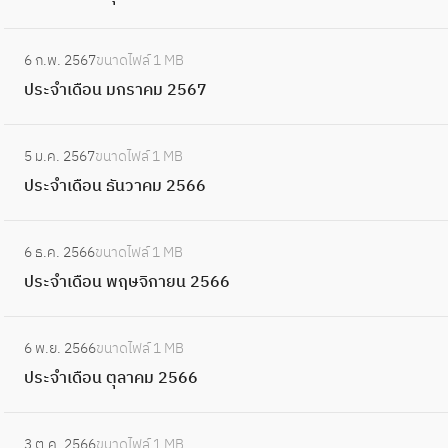
า
ดื
6
ม
ะ
ค
อ
:
7
ษ
จำ
ม
6 ก.พ. 2567
ขนาดไฟล์
1 MB
น
ป
า
เ
2
ประจำเดือน มกราคม 2567
มี
ร
ย
ดื
5
น
ะ
น
อ
:
6
า
จำ
2
5 ม.ค. 2567
ขนาดไฟล์
1 MB
น
ป
7
ค
เ
5
ประจำเดือน ธันวาคม 2566
กุ
ร
ม
ดื
6
ม
ะ
2
อ
:
7
ภ
จำ
5
6 ธ.ค. 2566
ขนาดไฟล์
1 MB
น
ป
า
เ
6
ประจำเดือน พฤษจิกายน 2566
ม
ร
พั
ดื
7
ก
ะ
น
อ
:
ร
จำ
ธ์
6 พ.ย. 2566
ขนาดไฟล์
1 MB
น
ป
า
เ
2
ประจำเดือน ตุลาคม 2566
ธั
ร
ค
ดื
5
น
ะ
ม
อ
:
6
ว
จำ
2
3 ต.ค. 2566
ขนาดไฟล์
1 MB