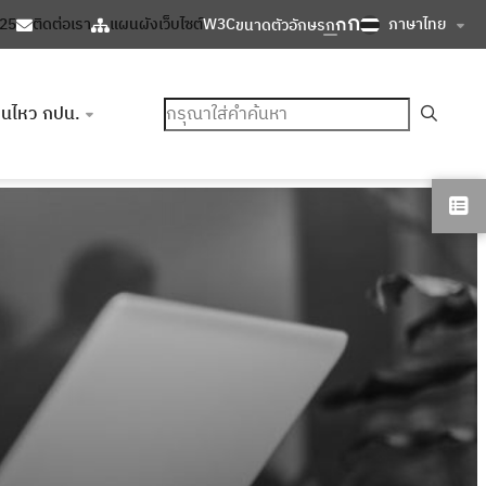
ก
ก
ภาษาไทย
125
ติดต่อเรา
แผนผังเว็บไซต์
W3C
ขนาดตัวอักษร
ก
ค้นหา
อนไหว กปน.