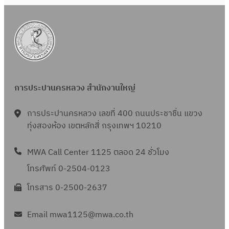
การประปานครหลวง สำนักงานใหญ่
การประปานครหลวง เลขที่ 400 ถนนประชาชื่น แขวง
ทุ่งสองห้อง เขตหลักสี่ กรุงเทพฯ 10210
MWA Call Center 1125 ตลอด 24 ชั่วโมง
โทรศัพท์ 0-2504-0123
โทรสาร 0-2500-2637
Email mwa1125@mwa.co.th