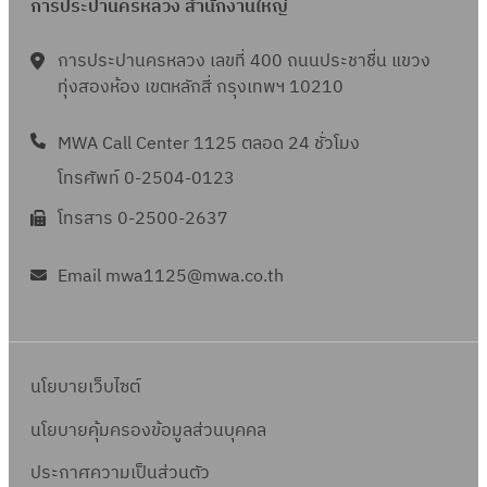
การประปานครหลวง สำนักงานใหญ่
การประปานครหลวง เลขที่ 400 ถนนประชาชื่น แขวง
ทุ่งสองห้อง เขตหลักสี่ กรุงเทพฯ 10210
MWA Call Center 1125 ตลอด 24 ชั่วโมง
โทรศัพท์ 0-2504-0123
โทรสาร 0-2500-2637
Email mwa1125@mwa.co.th
นโยบายเว็บไซต์
นโยบายคุ้มครองข้อมูลส่วนบุคคล
ประกาศความเป็นส่วนตัว