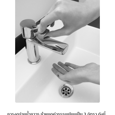
การงดจ่ายน้ำถาวร กำหนดค่าธรรมเนียมเป็น 3 อัตรา ดังนี้