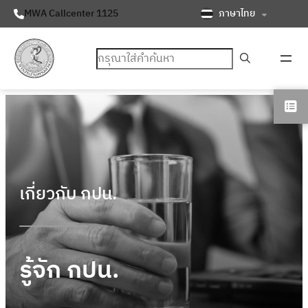
ภาษาไทย
MWA Callcenter 1125
ค้นหา
เกี่ยวกับ กปน.
รู้จัก กปน.