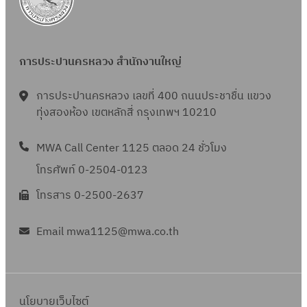
การประปานครหลวง สำนักงานใหญ่
การประปานครหลวง เลขที่ 400 ถนนประชาชื่น แขวง
ทุ่งสองห้อง เขตหลักสี่ กรุงเทพฯ 10210
MWA Call Center 1125 ตลอด 24 ชั่วโมง
โทรศัพท์ 0-2504-0123
โทรสาร 0-2500-2637
Email mwa1125@mwa.co.th
นโยบายเว็บไซต์