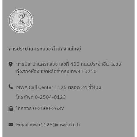
การประปานครหลวง สำนักงานใหญ่
การประปานครหลวง เลขที่ 400 ถนนประชาชื่น แขวง
ทุ่งสองห้อง เขตหลักสี่ กรุงเทพฯ 10210
MWA Call Center 1125 ตลอด 24 ชั่วโมง
โทรศัพท์ 0-2504-0123
โทรสาร 0-2500-2637
Email mwa1125@mwa.co.th