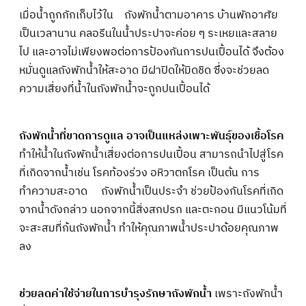
เมื่อน้ำถูกกักเก็บไว้ใน ถังพักน้ำตามอาคาร บ้านพักอาศัย
เป็นเวลานาน คลอรีนในน้ำประปาจะค่อย ๆ ระเหยและสลาย
ไป และอาจไม่เพียงพอต่อการป้องกันการปนเปื้อนได้ จึงต้อง
หมั่นดูแลถังพักน้ำให้สะอาด มีฝาปิดให้มิดชิด ซึ่งจะช่วยลด
ความเสี่ยงที่น้ำในถังพักน้ำจะถูกปนเปื้อนได้
ถังพักน้ำที่ขาดการดูแล อาจเป็นแหล่งเพาะพันธุ์ของเชื้อโรค
ทำให้น้ำในถังพักน้ำเสี่ยงต่อการปนเปื้อน สามารถนำไปสู่โรค
ที่เกิดจากน้ำเช่น โรคท้องร่วง อหิวาตกโรค เป็นต้น การ
ทำความสะอาด ถังพักน้ำเป็นประจำ ช่วยป้องกันโรคที่เกิด
จากน้ำดังกล่าว นอกจากนี้สิ่งสกปรก และตะกอน มีแนวโน้มที่
จะสะสมที่ก้นถังพักน้ำ ทำให้คุณภาพน้ำประปาด้อยคุณภาพ
ลง
ช่วยลดค่าใช้จ่ายในการบำรุงรักษาถังพักน้ำ
เพราะถังพักน้ำ