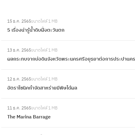
:
15 ธ.ค. 2565
ขนาดไฟล์
1 MB
5
5 เรื่องน่ารู้น้ำดิบฝั่งตะวันตก
เ
รื่
:
อ
13 ธ.ค. 2565
ขนาดไฟล์
1 MB
ผ
ง
ผลกระทบจากบ่อดินจังหวัดพระนครศรีอยุธยาต่อการประปานค
ล
น่
ก
า
:
ร
12 ธ.ค. 2565
ขนาดไฟล์
1 MB
รู้
อั
ะ
อัตราโซนิคกำจัดสาหร่ายมีพิษได้ผล
น้ำ
ต
ท
ดิ
ร
บ
:
บ
า
11 ธ.ค. 2565
ขนาดไฟล์
1 MB
จ
T
ฝั่
โ
The Marina Barrage
า
h
ง
ซ
ก
e
ต
นิ
:
บ่
M