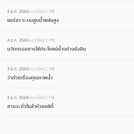
ร์
อ
ลุ่
มั
:
ด
แ
ยุ
ม
5 ธ.ค. 2565
ขนาดไฟล์
1 MB
น
แ
ก
ว
ธ
แ
แอร์แว ระบบสูบน้ำพลังสูง
ชุ
อ
า
น
ย
ม่
ม
ร์
ร
วั
า
:
น้ำ
ช
แ
น้ำ
4 ธ.ค. 2565
ขนาดไฟล์
1 MB
ต
ต่
น
พ
น
ว
ห
นวัตกรรมการใช้ประโยชน์น้ำอย่างยั่งยืน
ก
อ
วั
อ
บ
ร
น่
ร
ก
ต
ง
า
ะ
:
ว
ร
า
ก
ง
3 ธ.ค. 2565
ขนาดไฟล์
1 MB
บ
ว่
ย
ม
ร
ร
ป
ว่าด้วยเรื่องคุณภาพน้ำ
บ
า
ง
ข
ป
ร
ร
สู
ด้
า
อ
ร
ม
:
อ
บ
ว
น
ง
2 ธ.ค. 2565
ขนาดไฟล์
1 MB
ะ
ก
ส
ก
น้ำ
ย
ป
ค
สารตะกั่วในลำห้วยคลิตี้
ป
า
า
พ
เ
ร
น
า
ร
ร
ลั
รื่
ะ
บ้
น
ใ
ต
ง
อ
ป
า
ค
ช้
ะ