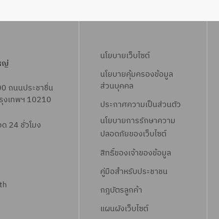
สู
ง
า
น
ร
ป
กั่
ง
คุ
สิ
ผ
ห
ร
ว
ณ
ง
า
ล
ะ
ใ
ภ
ค
ชั
ว
โ
น
า
นโยบายเว็บไซต์
โ
น
ง
ย
ลำ
หญ่
พ
ป
นโยบายคุ้มครองข้อมูล
ช
ห้
น้ำ
ร์
ส่วนบุคคล
00 ถนนประชาชื่น
น์
ว
 กรุงเทพฯ 10210
น้ำ
ย
ประกาศความเป็นส่วนตัว
อ
ค
นโยบายการรักษาความ
 24 ชั่วโมง
ย่
ลิ
ปลอดภัยของเว็บไซต์
า
ตี้
สิทธิ์ข
องเจ้าของข้อมูล
ง
ยั่
คู่มือสำหรับประชาชน
ง
th
กฎบัตรลูกค้า
ยื
น
แผนผังเว็บไซต์