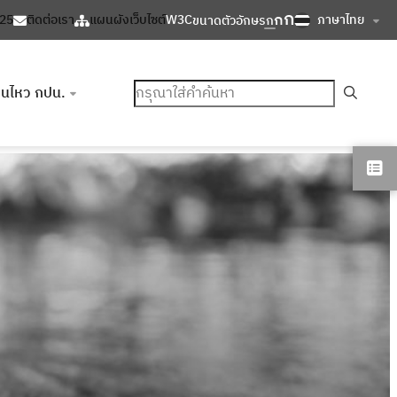
ก
ก
ภาษาไทย
125
ติดต่อเรา
แผนผังเว็บไซต์
W3C
ขนาดตัวอักษร
ก
ค้นหา
อนไหว กปน.