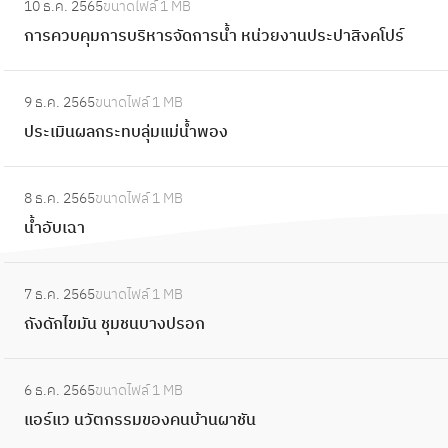
ะ
10 ธ.ค. 2565
ขนาดไฟล์
1 MB
ค
ก
อ
a
วั
การควบคุมการบริหารจัดการน้ำ หน่วยงานประปาสิงคโปร์
กำ
า
ดิ
r
น
จั
ร
น
i
:
ต
ด
ค
จั
9 ธ.ค. 2565
ขนาดไฟล์
1 MB
n
ป
ก
ส
ว
ง
ประเมินผลกระทบลุ่มแม่น้ำพอง
a
ร
า
บ
ห
B
ะ
ห
คุ
:
วั
a
เ
ร่
8 ธ.ค. 2565
ขนาดไฟล์
1 MB
ม
น้ำ
ด
r
มิ
า
น้ำอับเฉา
ก
อั
พ
r
น
ย
า
บ
ร
a
ผ
:
มี
ร
เ
ะ
g
7 ธ.ค. 2565
ขนาดไฟล์
1 MB
ล
ถั
พิ
บ
ฉ
น
e
ถังดักไขมัน ชุมชนบางปรอก
ก
ง
ษ
ริ
า
ค
ร
ดั
ไ
ห
:
ร
ะ
ก
ด้
า
6 ธ.ค. 2565
ขนาดไฟล์
1 MB
แ
ศ
ท
ไ
ผ
ร
แอร์แว นวัตกรรมของคนบ้านผาชัน
อ
รี
บ
ข
ล
จั