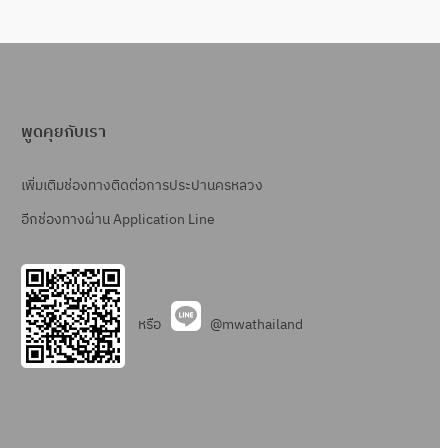
พูดคุยกับเรา
เพิ่มเติมช่องทางติดต่อการประปานครหลวง
อีกช่องทางผ่าน Application Line
หรือ
@mwathailand