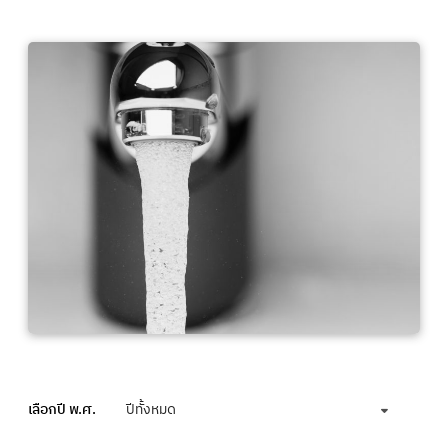
เลือกปี พ.ศ.
ปีทั้งหมด