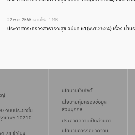
ะ
ร
ง
ศ
ท
ะ
ส
ก
:
ร
ก
า
22 พ.ย. 2565
ขนาดไฟล์
1 MB
ร
ป
ว
า
ธ
ประกาศกระทรวงสาธารณสุข ฉบับที่ 61(พ.ศ.2524) เรื่อง น้ำบริโภ
ะ
ร
ง
ศ
า
ท
ะ
ส
ก
ร
ร
ก
า
ร
ณ
ว
า
ธ
ะ
สุ
ง
ศ
า
ท
ข
ส
ก
ร
ร
ฉ
า
ร
ณ
ว
บั
ธ
ะ
สุ
ง
นโยบายเว็บไซต์
บ
า
ท
หญ่
ข
ส
ที่
นโยบายคุ้มครองข้อมูล
ร
ร
ฉ
า
ส่วนบุคคล
2
00 ถนนประชาชื่น
ณ
ว
บั
ธ
 กรุงเทพฯ 10210
8
สุ
ง
ประกาศความเป็นส่วนตัว
บ
า
4
ข
ส
ที่
นโยบายการรักษาความ
ร
 24 ชั่วโมง
(