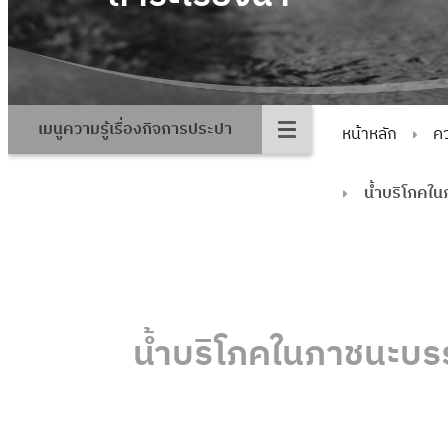
เมนูความรู้เรื่องกิจการประปา
หน้าหลัก
คว
น้ำบริโภคใ
น้ำบริโภคในภาชนะบร