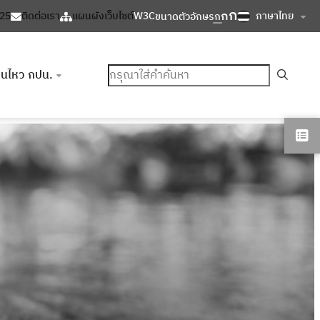
ก
ก
ภาษาไทย
125
ติดต่อเรา
แผนผังเว็บไซต์
W3C
ขนาดตัวอักษร
ก
ค้นหา
อนไหว กปน.