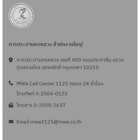
g
s
r
i
t
f
s
W
y
?
s
y
e
t
a
s
t
o
t
e
t
t
r
f
y
m
e
e
i
t
o
s
r
m
การประปานครหลวง สำนักงานใหญ่
b
r
f
a
s
u
e
d
n
การประปานครหลวง เลขที่ 400 ถนนประชาชื่น แขวง
t
a
r
d
ทุ่งสองห้อง เขตหลักสี่ กรุงเทพฯ 10210
i
t
i
p
o
e
n
u
MWA Call Center 1125 ตลอด 24 ชั่วโมง
n
d
k
b
โทรศัพท์ 0-2504-0123
S
w
i
l
โทรสาร 0-2500-2637
y
a
n
i
s
t
g
c
Email mwa1125@mwa.co.th
t
e
w
h
e
r
a
e
m