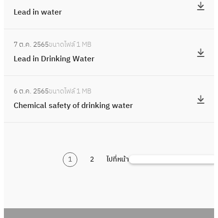
d
i
e
L
s
p
o
t
a
Lead in water
R
s
r
e
i
e
l
e
t
e
t
Q
a
n
d
o
m
:
e
d
h
u
d
m
d
7 ต.ค. 2565
ขนาดไฟล์
1 MB
u
s
L
r
u
e
a
i
i
i
Lead in Drinking Water
r
e
d
c
D
l
n
c
s
e
a
i
i
r
i
w
r
:
t
d
d
s
n
i
6 ต.ค. 2565
ขนาดไฟล์
1 MB
t
a
o
C
r
W
i
t
g
n
Chemical safety of drinking water
y
t
b
h
i
a
n
r
R
k
i
e
i
e
b
t
D
i
i
i
n
r
a
m
u
e
r
b
s
n
W
l
i
t
r
i
u
k
g
a
1
2
ไปที่หน้า
q
c
ค้
i
n
t
s
W
t
u
a
น
o
k
i
a
e
a
l
ห
n
i
o
t
r
l
s
า
s
n
n
e
D
i
a
y