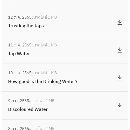
t
o
i
t
o
t
m
y
r
m
:
e
M
e
i
w
d
12 ต.ค. 2565
ขนาดไฟล์
1 MB
a
T
m
a
n
c
a
i
Trusting the taps
l
r
s
i
t
r
t
s
s
u
:
n
i
o
:
e
t
i
s
A
t
a
11 ต.ค. 2565
ขนาดไฟล์
1 MB
b
T
r
r
n
t
s
a
l
Tap Water
i
a
i
d
i
s
i
f
o
p
b
r
n
e
:
n
o
l
W
u
i
10 ต.ค. 2565
ขนาดไฟล์
1 MB
g
s
H
S
r
o
a
t
n
How good is the Drinking Water?
t
s
o
a
c
g
t
i
k
h
i
w
f
h
y
e
:
o
i
e
n
g
e
a
o
9 ต.ค. 2565
ขนาดไฟล์
1 MB
r
D
n
n
t
g
o
W
n
f
Discoloured Water
i
s
g
a
a
o
a
g
p
s
y
-
p
n
d
t
:
e
i
c
s
w
s
8 ต.ค. 2565
ขนาดไฟล์
1 MB