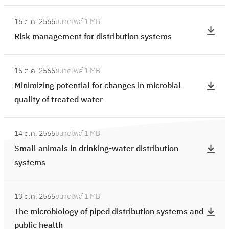
e
i
k
g
:
r
m
i
16 ต.ค. 2565
ขนาดไฟล์
1 MB
a
R
D
a
n
Risk management for distribution systems
n
i
i
l
g
i
s
s
D
:
w
s
k
t
15 ต.ค. 2565
ขนาดไฟล์
1 MB
i
M
a
m
m
r
Minimizing potential for changes in microbial
s
i
t
i
a
i
quality of treated water
i
n
e
n
n
b
n
i
r
h
a
:
u
f
m
i
14 ต.ค. 2565
ขนาดไฟล์
1 MB
g
S
t
e
i
g
Small animals in drinking-water distribution
e
m
i
c
z
h
systems
m
a
o
t
i
p
e
l
n
i
n
:
u
n
l
S
o
13 ต.ค. 2565
ขนาดไฟล์
1 MB
g
T
r
t
a
y
n
The microbiology of piped distribution systems and
p
h
i
f
n
s
t
public health
o
e