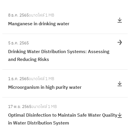
:
8 ธ.ค. 2565
ขนาดไฟล์
1 MB
M
Manganese in drinking water
a
n
:
g
5 ธ.ค. 2565
D
a
Drinking Water Distribution Systems: Assessing
r
n
and Reducing Risks
i
e
n
s
:
k
1 ธ.ค. 2565
ขนาดไฟล์
1 MB
e
M
i
Microorganism in high purity water
i
i
n
n
c
g
:
d
r
17 พ.ย. 2565
ขนาดไฟล์
1 MB
W
O
r
o
Optimal Disinfection to Maintain Safe Water Quality
a
p
i
o
in Water Distribution System
t
t
n
r