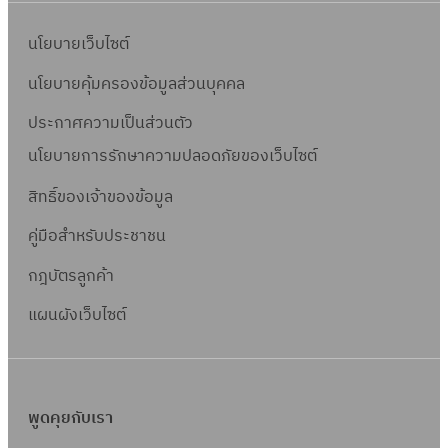
t
a
e
l
นโยบายเว็บไซต์
r
t
นโยบายคุ้มครองข้อมูลส่วนบุคคล
h
ประกาศความเป็นส่วนตัว
นโยบายการรักษาความปลอดภัยของเว็บไซต์
สิทธิ์ข
องเจ้าของข้อมูล
คู่มือสำหรับประชาชน
กฎบัตรลูกค้า
แผนผังเว็บไซต์
พูดคุยกับเรา