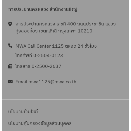
การประปานครหลวง สำนักงานใหญ่
การประปานครหลวง เลขที่ 400 ถนนประชาชื่น แขวง
ทุ่งสองห้อง เขตหลักสี่ กรุงเทพฯ 10210
MWA Call Center 1125 ตลอด 24 ชั่วโมง
โทรศัพท์ 0-2504-0123
โทรสาร 0-2500-2637
Email mwa1125@mwa.co.th
นโยบายเว็บไซต์
นโยบายคุ้มครองข้อมูลส่วนบุคคล