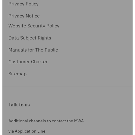
Privacy Policy
Privacy Notice
Website Security Policy
Data Subject Rights
Manuals for The Public
Customer Charter
Sitemap
Talk to us
Additional channels to contact the MWA
via Application Line