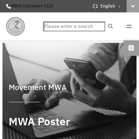
English
MWA Callcenter 1125
ค้นหา
Movement MWA
MWA Poster