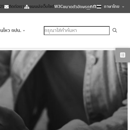
ก
ก
ภาษาไทย
125
ติดต่อเรา
แผนผังเว็บไซต์
W3C
ขนาดตัวอักษร
ก
ค้นหา
อนไหว กปน.