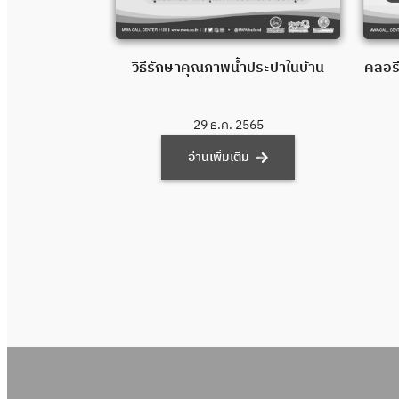
เดินทางของน้ำ
วิธีรักษาคุณภาพน้ำประปาในบ้าน
คลอรี
565
29 ธ.ค. 2565
ม
อ่านเพิ่มเติม