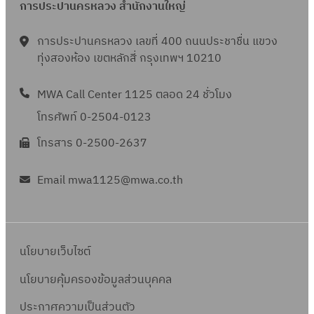
การประปานครหลวง สำนักงานใหญ่
การประปานครหลวง เลขที่ 400 ถนนประชาชื่น แขวง
ทุ่งสองห้อง เขตหลักสี่ กรุงเทพฯ 10210
MWA Call Center 1125 ตลอด 24 ชั่วโมง
โทรศัพท์ 0-2504-0123
โทรสาร 0-2500-2637
Email mwa1125@mwa.co.th
นโยบายเว็บไซต์
นโยบายคุ้มครองข้อมูลส่วนบุคคล
ประกาศความเป็นส่วนตัว