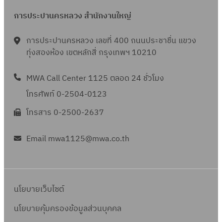
การประปานครหลวง สำนักงานใหญ่
การประปานครหลวง เลขที่ 400 ถนนประชาชื่น แขวง
ทุ่งสองห้อง เขตหลักสี่ กรุงเทพฯ 10210
MWA Call Center 1125 ตลอด 24 ชั่วโมง
โทรศัพท์ 0-2504-0123
โทรสาร 0-2500-2637
Email mwa1125@mwa.co.th
นโยบายเว็บไซต์
นโยบายคุ้มครองข้อมูลส่วนบุคคล