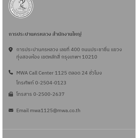
การประปานครหลวง สำนักงานใหญ่
การประปานครหลวง เลขที่ 400 ถนนประชาชื่น แขวง
ทุ่งสองห้อง เขตหลักสี่ กรุงเทพฯ 10210
MWA Call Center 1125 ตลอด 24 ชั่วโมง
โทรศัพท์ 0-2504-0123
โทรสาร 0-2500-2637
Email mwa1125@mwa.co.th