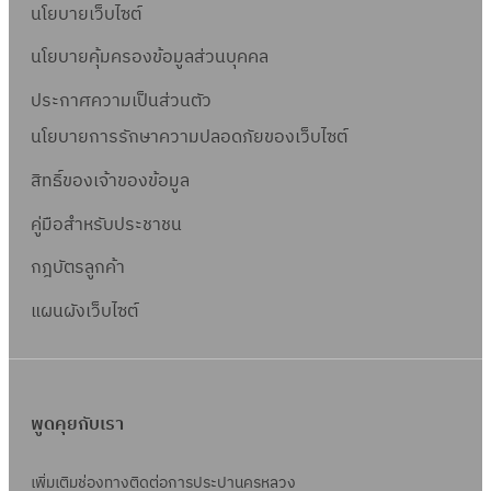
นโยบายเว็บไซต์
นโยบายคุ้มครองข้อมูลส่วนบุคคล
ประกาศความเป็นส่วนตัว
นโยบายการรักษาความปลอดภัยของเว็บไซต์
สิทธิ์ข
องเจ้าของข้อมูล
คู่มือสำหรับประชาชน
กฎบัตรลูกค้า
แผนผังเว็บไซต์
พูดคุยกับเรา
เพิ่มเติมช่องทางติดต่อการประปานครหลวง