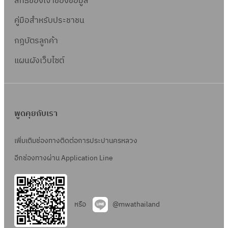
สิทธิ์ข
องเจ้าของข้อมูล
คู่มือสำหรับประชาชน
กฎบัตรลูกค้า
แผนผังเว็บไซต์
พูดคุยกับเรา
เพิ่มเติมช่องทางติดต่อการประปานครหลวง
อีกช่องทางผ่าน Application Line
หรือ
@mwathailand