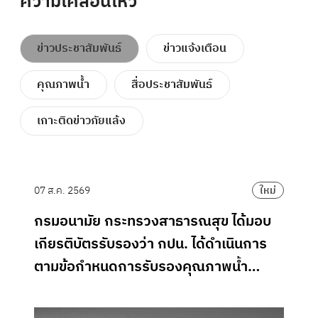
ความเคลื่อนไหว
ข่าวประชาสัมพันธ์
ข่าวแจ้งเตือน
คุณภาพน้ำ
สื่อประชาสัมพันธ์
เกาะติดข่าวภัยแล้ง
07 ส.ค. 2569
06
ม่
ใหม่
กรมอนามัย กระทรวงสาธารณสุข ได้มอบ
มท
าน
เกียรติบัตรรับรองว่า กปน. ได้ดำเนินการ
ห
ตามข้อกำหนดการรับรองคุณภาพน้ำ
ล
ประปาดื่มได้ และมีคุณภาพน้ำประปาตาม
เกณฑ์คุณภาพน้ำประปาดื่มได้ กรมอนามัย