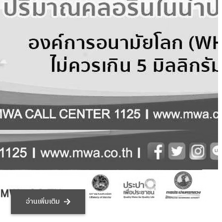
รประปานครหลวง ชวนดู “ปริมาณ
คลอรีนในน้ำประปา”
29 ธ.ค. 2565
อ่านเพิ่มเติม