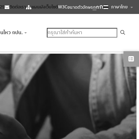
ก
ก
ภาษาไทย
125
ติดต่อเรา
แผนผังเว็บไซต์
W3C
ขนาดตัวอักษร
ก
ค้นหา
อนไหว กปน.