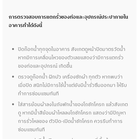
การตรวจสอบการแตกรั่วของท่อและอุปกรณ์ประปาภายใน
อาคารทำได้ดังนี้
ปิดก๊อกน้ำทุกจุดในอาคาร สังเกตดูหน้าปัดมาตรวัดน้ำ
หากมีการเคลื่อนไหวของตัวเลขแสดงว่ามีการแตกรั่ว
ของท่อและอุปกรณ์ เกิดขึ้น
ตรวจดูก๊อกน้ำ ฝักบัว เครื่องซักผ้า ทุกตัว หากพบว่า
เมื่อปิด สนิทไม่มีการใช้น้ำแต่ยังมีน้ำรั่วซึมออกมา ให้รีบ
ทำการซ่อมแซมทันที
ใส่สารย้อมผ้าลงในถังพักน้ำของโถชักโครก แล้วสังเกต
ดู หากมีน้ำสีย้อมผ้าไหลลงโถชักโครก แสดงว่ามีปัญหา
การรั่วไหลของ ตัวปิด-เปิดน้ำชักโครก ควรรีบทำการ
ซ่อมแซมทันที