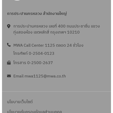
การประปานครหลวง สำนักงานใหญ่
การประปานครหลวง เลขที่ 400 ถนนประชาชื่น แขวง
ทุ่งสองห้อง เขตหลักสี่ กรุงเทพฯ 10210
MWA Call Center 1125 ตลอด 24 ชั่วโมง
โทรศัพท์ 0-2504-0123
โทรสาร 0-2500-2637
Email mwa1125@mwa.co.th
นโยบายเว็บไซต์
นโยบายคุ้มครองข้อมูลส่วนบุคคล