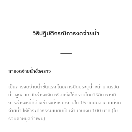
วิธีปฏิบัติกรณีการงดจ่ายน้ำ
การงดจ่ายน้ำชั่วคราว
เป็นการงดจ่ายน้ำขั้นแรก โดยการปิดประตูน้ำหน้ามาตรวัด
น้ำ ผูกลวด นัดชำระเงิน หรือแจ้งให้ทราบโดยวิธีอื่น หากมี
การชำระหนี้ที่ค้างชำระทั้งหมดภายใน 15 วันนับจากวันที่งด
จ่ายน้ำ ให้ชำระค่าธรรมเนียมเป็นจำนวนเงิน 100 บาท (ไม่
รวมภาษีมูลค่าเพิ่ม)