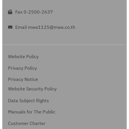
Fax 0-2500-2637
Email mwa1125@mwa.co.th
Website Policy
Privacy Policy
Privacy Notice
Website Security Policy
Data Subject Rights
Manuals for The Public
Customer Charter