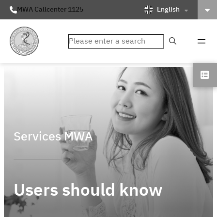
English
MWA Callcenter 1125
ค้นหา
Services MWA
Users should know