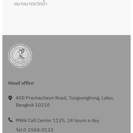
ขนาดมาตรวัดน้ำ
Head office
400 Prachacheun Road, Tungsonghong, Laksi,
Bangkok 10210
MWA Call Center 1125, 24 hours a day
Tel 0-2504-0123