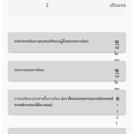
2
เดือนกรกฎ
หลักเกณฑ์และคุณสมบัติของผู้ยื่นขอจดทะเบียน
ดา
วน์
โห
ลด
กระบวนจดทะเบียน
ดา
วน์
โห
ลด
การเตรียมเอกสารขึ้นทะเบียน
(ดาวโหลดเอกสารและหลักเกณฑ์
ด
การพิจารณาให้คะแนน)
า
ว
น์
โ
ห