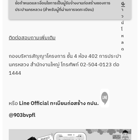
ล
ข้อกำหนดและเงื่อนไขการเป็นผู้รับจ้างงานก่อสร้างของการ
ด
ด
ประปานครหลวง (สำหรับผู้ที่ผ่านการจดทะเบียน)
า
ว
น์
โ
ห
ติดต่อสอบถามเพิ่มเติม
ล
ด
กองบริหารสัญญาโครงการ ชั้น 4 ห้อง 402 การประปา
นครหลวง สํานักงานใหญ่ โทรศัพท์
02-504-0123 ต่อ
1444
หรือ
Line Official ทะเบียนก่อสร้าง กปน.
@903bvpfl