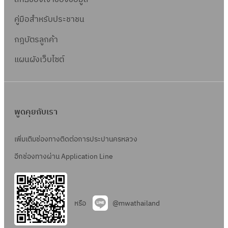
คู่มือสำหรับประชาชน
กฎบัตรลูกค้า
แผนผังเว็บไซต์
พูดคุยกับเรา
เพิ่มเติมช่องทางติดต่อการประปานครหลวง
อีกช่องทางผ่าน Application Line
หรือ
@mwathailand