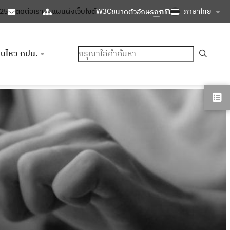
ก
ก
ภาษาไทย
125
ติดต่อเรา
แผนผังเว็บไซต์
W3C
ขนาดตัวอักษร
ก
ค้นหา
อนไหว กปน.