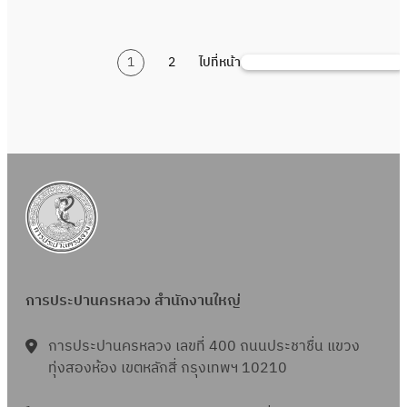
พั
0
า
รื่
e
อ
1
ว
1
น
ร
ง
อ
t
เ
8
น
2
เ
า
ๆ
ง
a
1
2
ไปที่หน้า
ท
ค้
-
3
6
ก
ย
จำ
พิ
l
ป
น
2
ร
,
ลี
ก
น
ม
e
พั
ห
5
า
0
ย
า
ว
พ์
x
น
า
6
ย
0
ว
ร
น
แ
p
เ
9
ก
0
จำ
เ
2
บ
a
ก
า
ม้
น
ล
ร
บ
n
ลี
ร
ว
ว
ข
า
ต่
s
ย
เ
น
น
ที่
ย
า
i
ว
ล
ง
1
ซ
ก
ง
o
จำ
ข
า
3
ล
การประปานครหลวง สำนักงานใหญ่
า
ๆ
n
น
ที่
น
2
.
ร
จำ
j
ว
ซ
เ
,
การประปานครหลวง เลขที่ 400 ถนนประชาชื่น แขวง
2
เ
น
o
น
ล
ล
ทุ่งสองห้อง เขตหลักสี่ กรุงเทพฯ 10210
0
5
ล
ว
i
1
.
ข
0
-
ข
น
n