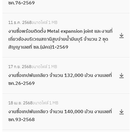
ค
เ
น
ซค.76-2569
อ
น
ง
ฉี
รื่
ล
ว
ม
ซื้
พิ
ด
อ
:
ข
น
พิ
อ
ม
ห
11 ธ.ค. 2568
ขนาดไฟล์
1 MB
ง
ง
ที่
3
ว
เ
พ์
มึ
งานซื้อพร้อมติดตั้ง Metal expansion joint และงานที่
ส
า
ซ
1
เ
ท
แ
ก
เกี่ยวข้องบริเวณสถานีสูบจ่ายน้ำมีนบุรี จำนวน 2 ชุด
แ
น
ค
เ
ต
ป
บ
I
สัญญาเลขที่ ซล.(ฝคจ)1-2569
ก
ซื้
.
ค
อ
พั
บ
n
น
อ
9
รื่
ร์
น
:
ต่
k
เ
พ
-
อ
แ
17 ก.ย. 2568
ขนาดไฟล์
1 MB
เ
ง
า
T
น
ร้
2
ง
บ
งานซื้อเทปพันเกลียว จำนวน 132,000 ม้วน งานเลขที่
ก
า
ง
a
อ
อ
5
เ
บ
ซค.26-2569
ลี
น
ๆ
n
ร์
ม
7
ล
ต่
ย
ซื้
จำ
k
แ
ติ
0
:
ข
า
ว
อ
น
แ
ล
18 เม.ย. 2568
ขนาดไฟล์
1 MB
ด
ง
ที่
ง
จำ
เ
ว
บ
ะ
งานซื้อเทปพันเกลียว จำนวน 140,000 ม้วน งานเลขที่
ตั้
า
ซ
ๆ
น
ท
น
บ
เ
ซค.93-2568
ง
น
ล
จำ
ว
ป
1
ต่
ค
M
ซื้
.
น
น