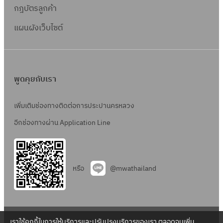
2
ริ
ค
กฎบัตรลูกค้า
2
5
เ
.
5
แผนผังเว็บไซต์
6
ว
9
6
9
ณ
3
9
ส
-
ถ
2
พูดคุยกับเรา
า
5
นี
6
เพิ่มเติมช่องทางติดต่อการประปานครหลวง
สู
8
อีกช่องทางผ่าน Application Line
บ
จ่
า
ย
หรือ
@mwathailand
น้ำ
มี
น
บุ
เราใช้คุกกี้ในการให้บริการและปรับปรุงบริการของเรา ตลอดจนเพิ่ม