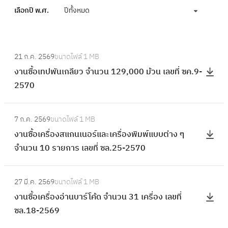
เลือกปี พ.ศ.
ปีทั้งหมด
:
21 ก.ค. 2569
ขนาดไฟล์
1 MB
ง
งานซื้อเทปพันเกลียว จำนวน 129,000 ม้วน เลขที่ ซค.9-
า
2570
น
ซื้
:
อ
7 ก.ค. 2569
ขนาดไฟล์
1 MB
ง
เ
งานซื้อเครื่องสแกนเนอร์และเครื่องพิมพ์แบบต่าง ๆ
า
ท
จำนวน 10 รายการ เลขที่ ซล.25-2570
น
ป
ซื้
พั
:
อ
27 มี.ค. 2569
ขนาดไฟล์
1 MB
น
ง
เ
งานซื้อเครื่องอ่านบาร์โค้ด จำนวน 31 เครื่อง เลขที่
เ
า
ค
ซล.18-2569
ก
น
รื่
ลี
ซื้