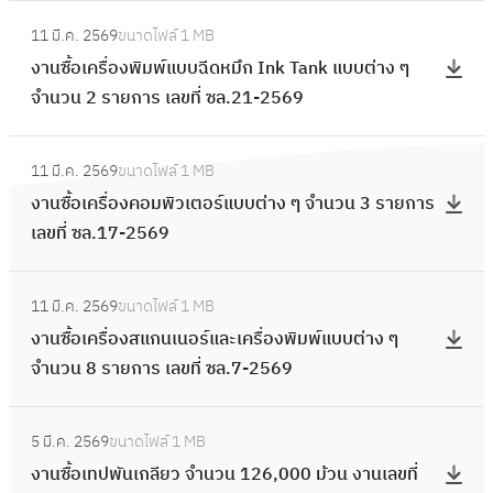
อ
:
ย
อ
11 มี.ค. 2569
ขนาดไฟล์
1 MB
ง
ง
ว
เ
งานซื้อเครื่องพิมพ์แบบฉีดหมึก Ink Tank แบบต่าง ๆ
ส
า
จำ
ค
จำนวน 2 รายการ เลขที่ ซล.21-2569
แ
น
น
รื่
ก
ซื้
ว
อ
:
น
อ
น
11 มี.ค. 2569
ขนาดไฟล์
1 MB
ง
ง
เ
เ
1
งานซื้อเครื่องคอมพิวเตอร์แบบต่าง ๆ จำนวน 3 รายการ
อ่
า
น
ค
2
เลขที่ ซล.17-2569
า
น
อ
รื่
9
น
ซื้
ร์
อ
:
,
บ
อ
แ
11 มี.ค. 2569
ขนาดไฟล์
1 MB
ง
ง
0
า
เ
ล
งานซื้อเครื่องสแกนเนอร์และเครื่องพิมพ์แบบต่าง ๆ
พิ
า
0
ร์
ค
ะ
จำนวน 8 รายการ เลขที่ ซล.7-2569
ม
น
0
โ
รื่
เ
พ์
ซื้
ม้
ค้
อ
:
ค
แ
อ
ว
ด
5 มี.ค. 2569
ขนาดไฟล์
1 MB
ง
ง
รื่
บ
เ
น
จำ
งานซื้อเทปพันเกลียว จำนวน 126,000 ม้วน งานเลขที่
ค
า
อ
บ