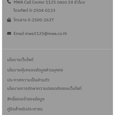
4
1
MWA Call Center 1125 ตลอด 24 ชั่วโมง
ที่
0
2
ที่
8
t
0
7
ซ
ม้
โทรศัพท์ 0-2504-0123
5
ซ
ร
แ
,
-
ค
ว
7
ล
า
โทรสาร 0-2500-2637
ล
0
2
.
น
0
.
ย
ะ
0
5
7
ง
2
ก
Email mwa1125@mwa.co.th
ง
0
6
6
า
1
า
า
ม้
9
-
น
-
ร
น
ว
2
เ
2
เ
ที่
น
5
ล
นโยบายเว็บไซต์
5
ล
เ
ง
6
ข
6
ข
กี่
า
นโยบายคุ้มครองข้อมูลส่วนบุคคล
9
ที่
9
ที่
ย
น
ซ
ประกาศความเป็นส่วนตัว
ซ
ว
เ
ค
นโยบายการรักษาความปลอดภัยของเว็บไซต์
ล
ข้
ล
.
.
อ
ข
สิทธิ์ข
องเจ้าของข้อมูล
2
7
ง
ที่
6
คู่มือสำหรับประชาชน
-
บ
ซ
-