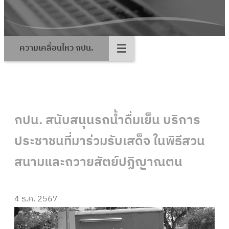
ความเคลื่อนไหว กปน.
กปน. สนับสนุนรถน้ำดื่มเย็น บริการ
ประชาชนที่มาร่วมรับเสด็จ ในพิธีสวน
สนามและถวายสัตย์ปฏิญาณตน
4 ธ.ค. 2567