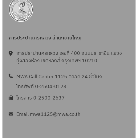
การประปานครหลวง สำนักงานใหญ่
การประปานครหลวง เลขที่ 400 ถนนประชาชื่น แขวง
ทุ่งสองห้อง เขตหลักสี่ กรุงเทพฯ 10210
MWA Call Center 1125 ตลอด 24 ชั่วโมง
โทรศัพท์ 0-2504-0123
โทรสาร 0-2500-2637
Email mwa1125@mwa.co.th