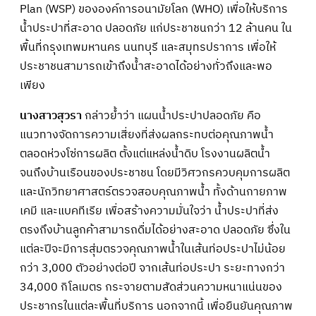
Plan (WSP) ขององค์การอนามัยโลก (WHO) เพื่อให้บริการ
น้ำประปาที่สะอาด ปลอดภัย แก่ประชาชนกว่า 12 ล้านคน ใน
พื้นที่กรุงเทพมหานคร นนทบุรี และสมุทรปราการ เพื่อให้
ประชาชนสามารถเข้าถึงน้ำสะอาดได้อย่างทั่วถึงและพอ
เพียง
นางสาวสุวรา
กล่าวย้ำว่า แผนน้ำประปาปลอดภัย คือ
แนวทางจัดการความเสี่ยงที่ส่งผลกระทบต่อคุณภาพน้ำ
ตลอดห่วงโซ่การผลิต ตั้งแต่แหล่งน้ำดิบ โรงงานผลิตน้ำ
จนถึงบ้านเรือนของประชาชน โดยมีวิศวกรควบคุมการผลิต
และนักวิทยาศาสตร์ตรวจสอบคุณภาพน้ำ ทั้งด้านกายภาพ
เคมี และแบคทีเรีย เพื่อสร้างความมั่นใจว่า น้ำประปาที่ส่ง
ตรงถึงบ้านลูกค้าสามารถดื่มได้อย่างสะอาด ปลอดภัย ซึ่งใน
แต่ละปีจะมีการสุ่มตรวจคุณภาพน้ำในเส้นท่อประปาไม่น้อย
กว่า 3,000 ตัวอย่างต่อปี จากเส้นท่อประปา ระยะทางกว่า
34,000 กิโลเมตร กระจายตามสัดส่วนความหนาแน่นของ
ประชากรในแต่ละพื้นที่บริการ นอกจากนี้ เพื่อยืนยันคุณภาพ