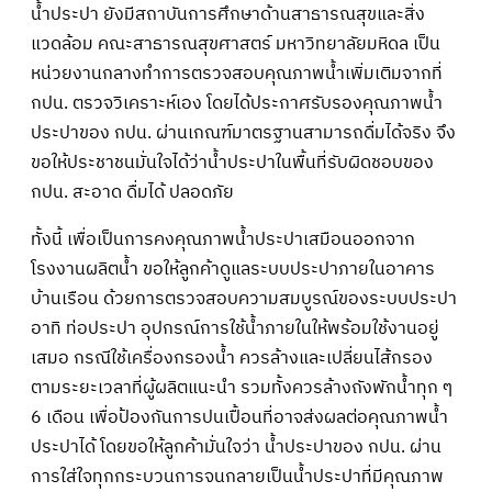
น้ำประปา ยังมีสถาบันการศึกษาด้านสาธารณสุขและสิ่ง
แวดล้อม คณะสาธารณสุขศาสตร์ มหาวิทยาลัยมหิดล เป็น
หน่วยงานกลางทำการตรวจสอบคุณภาพน้ำเพิ่มเติมจากที่
กปน. ตรวจวิเคราะห์เอง โดยได้ประกาศรับรองคุณภาพน้ำ
ประปาของ กปน. ผ่านเกณฑ์มาตรฐานสามารถดื่มได้จริง จึง
ขอให้ประชาชนมั่นใจได้ว่าน้ำประปาในพื้นที่รับผิดชอบของ
กปน. สะอาด ดื่มได้ ปลอดภัย
ทั้งนี้ เพื่อเป็นการคงคุณภาพน้ำประปาเสมือนออกจาก
โรงงานผลิตน้ำ ขอให้ลูกค้าดูแลระบบประปาภายในอาคาร
บ้านเรือน ด้วยการตรวจสอบความสมบูรณ์ของระบบประปา
อาทิ ท่อประปา อุปกรณ์การใช้น้ำภายในให้พร้อมใช้งานอยู่
เสมอ กรณีใช้เครื่องกรองน้ำ ควรล้างและเปลี่ยนไส้กรอง
ตามระยะเวลาที่ผู้ผลิตแนะนำ รวมทั้งควรล้างถังพักน้ำทุก ๆ
6 เดือน เพื่อป้องกันการปนเปื้อนที่อาจส่งผลต่อคุณภาพน้ำ
ประปาได้ โดยขอให้ลูกค้ามั่นใจว่า น้ำประปาของ กปน. ผ่าน
การใส่ใจทุกกระบวนการจนกลายเป็นน้ำประปาที่มีคุณภาพ