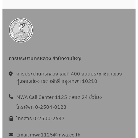
การประปานครหลวง สำนักงานใหญ่
การประปานครหลวง เลขที่ 400 ถนนประชาชื่น แขวง
ทุ่งสองห้อง เขตหลักสี่ กรุงเทพฯ 10210
MWA Call Center 1125 ตลอด 24 ชั่วโมง
โทรศัพท์ 0-2504-0123
โทรสาร 0-2500-2637
Email mwa1125@mwa.co.th