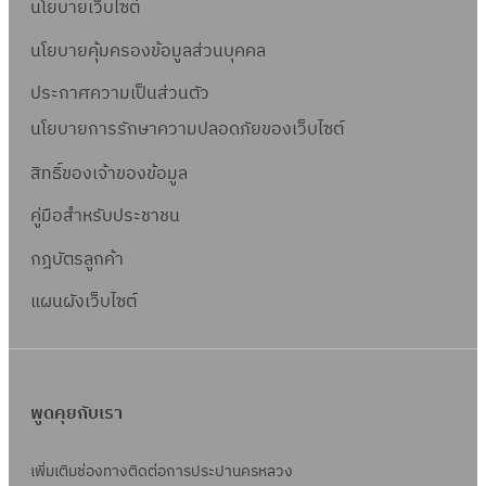
นโยบายเว็บไซต์
นโยบายคุ้มครองข้อมูลส่วนบุคคล
ประกาศความเป็นส่วนตัว
นโยบายการรักษาความปลอดภัยของเว็บไซต์
สิทธิ์ข
องเจ้าของข้อมูล
คู่มือสำหรับประชาชน
กฎบัตรลูกค้า
แผนผังเว็บไซต์
พูดคุยกับเรา
เพิ่มเติมช่องทางติดต่อการประปานครหลวง