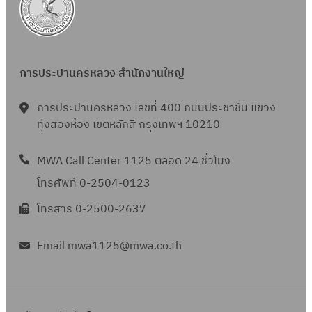
การประปานครหลวง สำนักงานใหญ่
การประปานครหลวง เลขที่ 400 ถนนประชาชื่น แขวง
ทุ่งสองห้อง เขตหลักสี่ กรุงเทพฯ 10210
MWA Call Center 1125 ตลอด 24 ชั่วโมง
โทรศัพท์ 0-2504-0123
โทรสาร 0-2500-2637
Email mwa1125@mwa.co.th