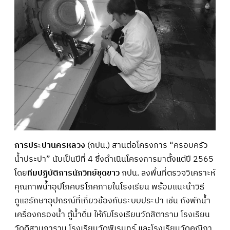
การประปานครหลวง
(กปน.) สานต่อโครงการ “ครอบครัว
น้ำประปา” นับเป็นปีที่ 4 ซึ่งดำเนินโครงการมาตั้งแต่ปี 2565
โดย
ทีมปฏิบัติการนักวิทย์ชุดขาว
กปน. ลงพื้นที่ตรวจวิเคราะห์
คุณภาพน้ำอุปโภคบริโภคภายในโรงเรียน พร้อมแนะนำวิธี
ดูแลรักษาอุปกรณ์ที่เกี่ยวข้องกับระบบประปา เช่น ถังพักน้ำ
เครื่องกรองน้ำ ตู้น้ำดื่ม ให้กับโรงเรียนวัดสิตาราม โรงเรียน
วัดดิสานุการาม โรงเรียนวัดพิเรนทร์ และโรงเรียนวัดคณิกา