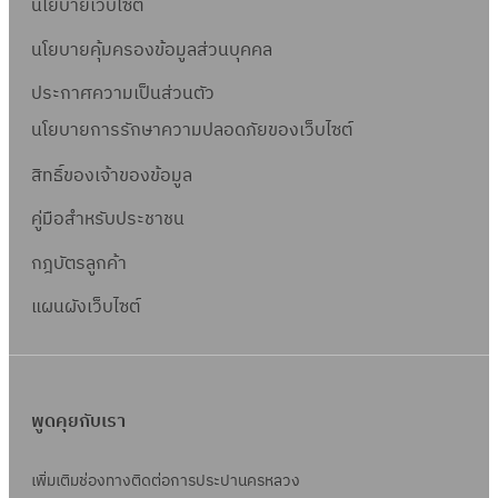
นโยบายเว็บไซต์
นโยบายคุ้มครองข้อมูลส่วนบุคคล
ประกาศความเป็นส่วนตัว
นโยบายการรักษาความปลอดภัยของเว็บไซต์
สิทธิ์ข
องเจ้าของข้อมูล
คู่มือสำหรับประชาชน
กฎบัตรลูกค้า
แผนผังเว็บไซต์
พูดคุยกับเรา
เพิ่มเติมช่องทางติดต่อการประปานครหลวง