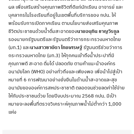
ผล เพื่อเสริมสร้างคุณภาพชีวิตที่ดีแก่นักเรียน อาจารย์ และ
บุคลากรในโรงเรียนที่อยู่ในเขตพื้นที่บริการของ กปน. ให้
พร้อมรับการเปิดภาคเรียน ตามนโยบายส่งเสริมคุณภาพ
ชีวิตประชาชนด้วยน้ำดื่มสะอาดของ
นายอนุทิน ชาญวีรกูล
รองนายกรัฐมนตรีและรัฐมนตรีว่าการกระทรวงมหาดไทย
(มท.1) และ
นางสาวซาบีดา ไทยเศรษฐ์
รัฐมนตรีช่วยว่าการ
กระทรวงมหาดไทย (มท.3) ให้ทุกคนเข้าถึงน้ำประปาที่มี
คุณภาพดี สะอาด ดื่มได้ ปลอดภัย ตามคำแนะนำองค์กร
อนามัยโลก (WHO) อย่างทั่วถึงและเพียงพอ เพื่อนำไปสู่เป้า
หมายที่ 6 การพัฒนาอย่างยั่งยืนในด้านน้ำสะอาดและสุข
อนามัยขององค์การสหประชาชาติ ตลอดจนช่วยลดค่าใช้จ่าย
ให้กับประชาชนด้วย โดยปีงบประมาณ 2568 กปน. มีเป้า
หมายจะลงพื้นที่ตรวจวิเคราะห์คุณภาพน้ำไม่ต่ำกว่า 1,000
แห่ง