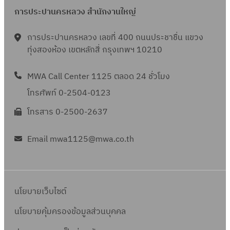
การประปานครหลวง สำนักงานใหญ่
การประปานครหลวง เลขที่ 400 ถนนประชาชื่น แขวง
ทุ่งสองห้อง เขตหลักสี่ กรุงเทพฯ 10210
MWA Call Center 1125 ตลอด 24 ชั่วโมง
โทรศัพท์ 0-2504-0123
โทรสาร 0-2500-2637
Email mwa1125@mwa.co.th
นโยบายเว็บไซต์
นโยบายคุ้มครองข้อมูลส่วนบุคคล