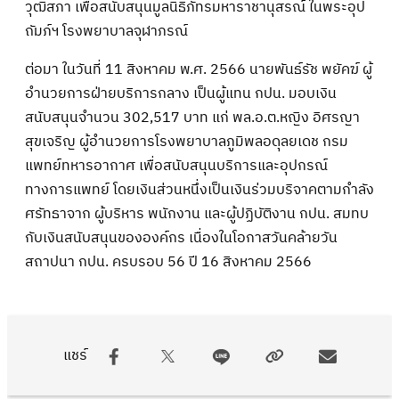
วุฒิสภา เพื่อสนับสนุนมูลนิธิภัทรมหาราชานุสรณ์ ในพระอุป
ถัมภ์ฯ โรงพยาบาลจุฬาภรณ์
ต่อมา ในวันที่ 11 สิงหาคม พ.ศ. 2566 นายพันธ์รัช พยัคฆ์ ผู้
อำนวยการฝ่ายบริการกลาง เป็นผู้แทน กปน. มอบเงิน
สนับสนุนจำนวน 302,517 บาท แก่ พล.อ.ต.หญิง อิศรญา
สุขเจริญ ผู้อำนวยการโรงพยาบาลภูมิพลอดุลยเดช กรม
แพทย์ทหารอากาศ เพื่อสนับสนุนบริการและอุปกรณ์
ทางการแพทย์ โดยเงินส่วนหนึ่งเป็นเงินร่วมบริจาคตามกำลัง
ศรัทธาจาก ผู้บริหาร พนักงาน และผู้ปฏิบัติงาน กปน. สมทบ
กับเงินสนับสนุนขององค์กร เนื่องในโอกาสวันคล้ายวัน
สถาปนา กปน. ครบรอบ 56 ปี 16 สิงหาคม 2566
แชร์