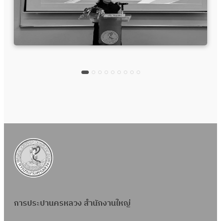
การประปานครหลวง สำนักงานใหญ่