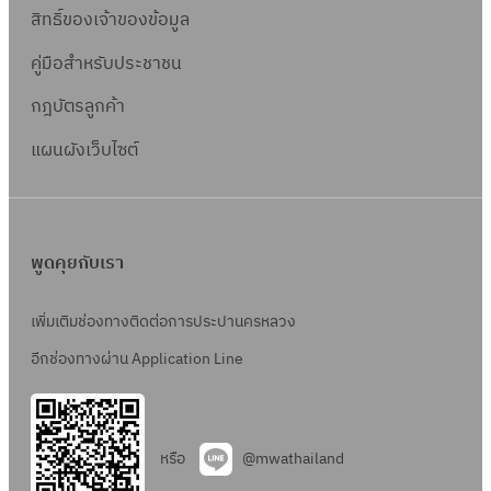
สิทธิ์ข
องเจ้าของข้อมูล
คู่มือสำหรับประชาชน
กฎบัตรลูกค้า
แผนผังเว็บไซต์
พูดคุยกับเรา
เพิ่มเติมช่องทางติดต่อการประปานครหลวง
อีกช่องทางผ่าน Application Line
หรือ
@mwathailand