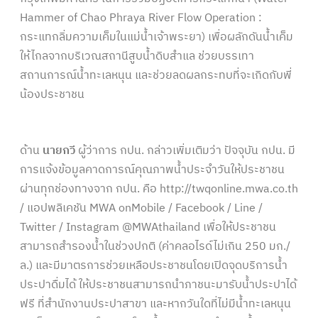
Hammer of Chao Phraya River Flow Operation :
กระแทกลิ่มความเค็มในแม่น้ำเจ้าพระยา) เพื่อผลักดันน้ำเค็ม
ให้ไกลจากบริเวณสถานีสูบน้ำดิบสำแล ช่วยบรรเทา
สถานการณ์น้ำทะเลหนุน และช่วยลดผลกระทบที่จะเกิดกับพี่
น้องประชาชน
ด้าน
นายกวี
ผู้ว่าการ กปน. กล่าวเพิ่มเติมว่า ปัจจุบัน กปน. มี
การแจ้งข้อมูลคาดการณ์คุณภาพน้ำประจำวันให้ประชาชน
ผ่านทุกช่องทางจาก กปน. คือ
http://twqonline.mwa.co.th
/
แอปพลิเคชัน MWA onMobile / Facebook / Line /
Twitter / Instagram @MWAthailand เพื่อให้ประชาชน
สามารถสำรองน้ำในช่วงปกติ (ค่าคลอไรด์ไม่เกิน 250 มก./
ล.) และมีมาตรการช่วยเหลือประชาชนโดยเปิดจุดบริการน้ำ
ประปาดื่มได้ ให้ประชาชนสามารถนำภาชนะมารับน้ำประปาได้
ฟรี ที่สำนักงานประปาสาขา และหากวันใดที่ไม่มีน้ำทะเลหนุน