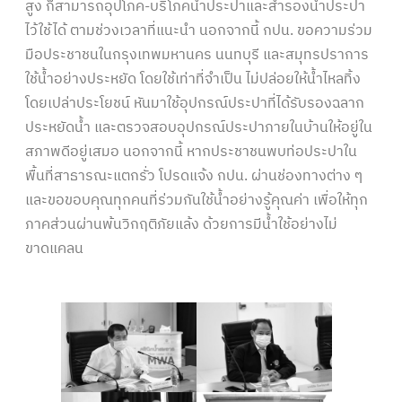
สูง ก็สามารถอุปโภค-บริโภคน้ำประปาและสำรองน้ำประปา
ไว้ใช้ได้ ตามช่วงเวลาที่แนะนำ นอกจากนี้ กปน. ขอความร่วม
มือประชาชนในกรุงเทพมหานคร นนทบุรี และสมุทรปราการ
ใช้น้ำอย่างประหยัด โดยใช้เท่าที่จำเป็น ไม่ปล่อยให้น้ำไหลทิ้ง
โดยเปล่าประโยชน์ หันมาใช้อุปกรณ์ประปาที่ได้รับรองฉลาก
ประหยัดน้ำ และตรวจสอบอุปกรณ์ประปาภายในบ้านให้อยู่ใน
สภาพดีอยู่เสมอ นอกจากนี้ หากประชาชนพบท่อประปาใน
พื้นที่สาธารณะแตกรั่ว โปรดแจ้ง กปน. ผ่านช่องทางต่าง ๆ
และขอขอบคุณทุกคนที่ร่วมกันใช้น้ำอย่างรู้คุณค่า เพื่อให้ทุก
ภาคส่วนผ่านพ้นวิกฤติภัยแล้ง ด้วยการมีน้ำใช้อย่างไม่
ขาดแคลน