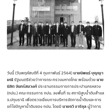
วันนี้ (วันพฤหัสบดีที่ 4 กุมภาพันธ์ 2564)
นายนิพนธ์ บุญญา
มณี
รัฐมนตรีช่วยว่าการกระทรวงมหาดไทย พร้อมด้วย
นาย
นิสิต จันทร์สมวงศ์
ประธานกรรมการการประปานครหลวง
(กปน.) คณะกรรมการ กปน. ลงพื้นที่ ณ สถานีสูบน้ำดิบสำแล
จ.ปทุมธานี เพื่อตรวจเยี่ยมการบริหารจัดการน้ำดิบและการ
แก้ไขปัญหาน้ำดิบของ กปน. โดยมี
นายกวี อารีกุล
ผู้ว่าการ