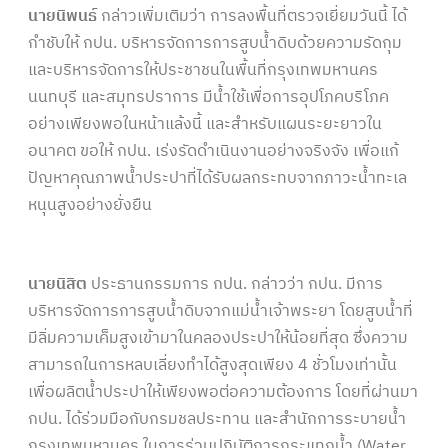
นายนิพนธ์
กล่าวเพิ่มเติมว่า การลงพื้นที่ตรวจเยี่ยมวันนี้ ได้
กำชับให้ กปน. บริหารจัดการการสูบน้ำดิบด้วยความรัดกุม
และบริหารจัดการให้ประชาชนในพื้นที่กรุงเทพมหานคร
นนทบุรี และสมุทรปราการ มีน้ำใช้เพื่อการอุปโภคบริโภค
อย่างเพียงพอในหน้าแล้งนี้ และสำหรับแผนระยะยาวใน
อนาคต ขอให้ กปน. เร่งรัดดำเนินงานอย่างจริงจัง เพื่อแก้
ปัญหาคุณภาพน้ำประปาที่ได้รับผลกระทบจากภาวะน้ำทะเล
หนุนสูงอย่างยั่งยืน
นายนิสิต
ประธานกรรมการ กปน. กล่าวว่า กปน. มีการ
บริหารจัดการการสูบน้ำดิบจากแม่น้ำเจ้าพระยา โดยสูบน้ำที่
มีลิ่มความเค็มสูงเข้ามาในคลองประปาให้น้อยที่สุด ซึ่งความ
สามารถในการหลบเลี่ยงทำได้สูงสุดเพียง 4 ชั่วโมงเท่านั้น
เพื่อผลิตน้ำประปาให้เพียงพอต่อความต้องการ โดยที่ผ่านมา
กปน. ได้ร่วมมือกับกรมชลประทาน และสำนักการระบายน้ำ
กรุงเทพมหานคร ในการร่วมปฏิบัติการกระแทกน้ำ (Water