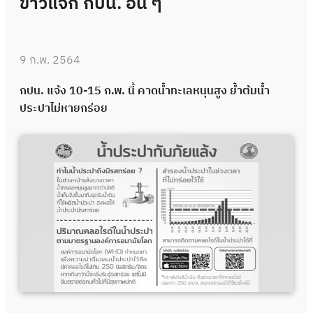
ข่าวแจก กปน.
อื่น ๆ
9 ก.พ. 2564
กปน. แจ้ง 10-15 ก.พ. นี้ คาดน้ำทะเลหนุนสูง ย้ำต้มน้ำ
ประปาไม่หายกร่อย