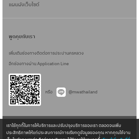
แผนผังเว็บไซต์
พูดคุยกับเรา
เพิ่มเติมช่องทางติดต่อการประปานครหลวง
อีกช่องทางผ่าน Application Line
หรือ
@mwathailand
เราใช้คุกกี้ในการให้บริการและปรับปรุงบริการของเรา ตลอดจนเพิ่ม
Copyright 2022 – Metropolitan Waterworks Authority – All
ประสิทธิภาพให้แก่ประสบการณ์การเรียกดูข้อมูลของคุณ หากคุณใช้งาน
Rights Reserved.