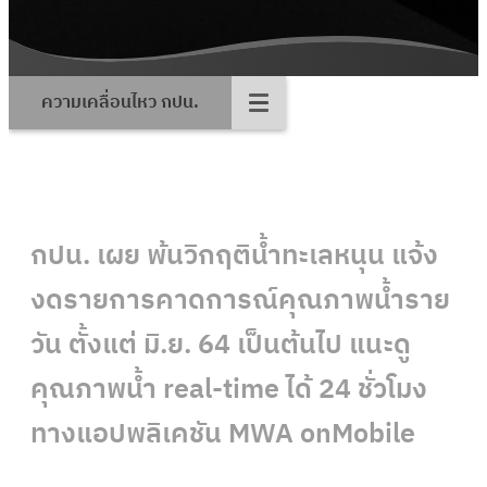
ความเคลื่อนไหว กปน.
กปน. เผย พ้นวิกฤติน้ำทะเลหนุน แจ้ง
งดรายการคาดการณ์คุณภาพน้ำราย
วัน ตั้งแต่ มิ.ย. 64 เป็นต้นไป แนะดู
คุณภาพน้ำ real-time ได้ 24 ชั่วโมง
ทางแอปพลิเคชัน MWA onMobile