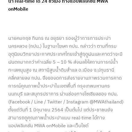
น้ำ real-time ได้ 24 ชั่วโมง ทางแอปพลิเคชัน MWA
onMobile
นายคมกฤช ทินกร ณ อยุธยา รองผู้ว่าการการประปา
นครหลวง (กปน.) ในฐานะโฆษก กปน. กล่าวว่า ตามที่กรม
อุตุนิยมวิทยาประกาศประเทศไทยเข้าสู่ฤดูฝนและคาดว่าจะมี
ฝนตกมากกว่าค่าเฉลี่ย 5 – 10 % ส่งผลให้สถานการณ์น้ำ
ทะเลหนุนสูง ณ สถานีสูบน้ำดิบสำแล อ.เมือง จ.ปทุมธานี
คลี่คลายลง กปน. จึงของดการส่งรายงานภาพรวมการคาด
การณ์คุณภาพน้ำประปาในเขตพื้นที่ กรุงเทพมหานคร
นนทบุรี และสมุทรปราการ ผ่านช่องทางโซเชียลของ กปน.
(Facebook / Line / Twitter / Instagram @MWAthailand)
ตั้งแต่วันที่ 1 มิถุนายน 2564 เป็นต้นไป แต่ประชาชนยัง
สามารถดูคุณภาพน้ำประปาแบบ real-time ได้ทาง
แอปพลิเคชัน MWA onMobile และเว็บไซต์