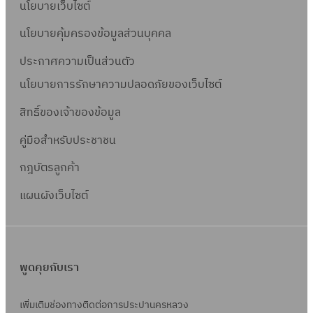
นโยบายเว็บไซต์
นโยบายคุ้มครองข้อมูลส่วนบุคคล
ประกาศความเป็นส่วนตัว
นโยบายการรักษาความปลอดภัยของเว็บไซต์
สิทธิ์ข
องเจ้าของข้อมูล
คู่มือสำหรับประชาชน
กฎบัตรลูกค้า
แผนผังเว็บไซต์
พูดคุยกับเรา
เพิ่มเติมช่องทางติดต่อการประปานครหลวง