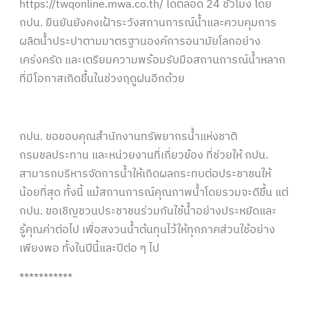
https://twqonline.mwa.co.th/
ได้ตลอด 24 ชั่วโมง โดย
กปน. ยืนยันยังคงเฝ้าระวังสถานการณ์น้ำและควบคุมการ
ผลิตน้ำประปาตามมาตรฐานองค์การอนามัยโลกอย่าง
เคร่งครัด และเตรียมความพร้อมรับมือสถานการณ์น้ำหลาก
ที่มีโอกาสเกิดขึ้นในช่วงฤดูฝนอีกด้วย
กปน. ขอขอบคุณสำนักงานทรัพยากรน้ำแห่งชาติ
กรมชลประทาน และหน่วยงานที่เกี่ยวข้อง ที่ช่วยให้ กปน.
สามารถบริหารจัดการน้ำให้เกิดผลกระทบต่อประชาชนให้
น้อยที่สุด ทั้งนี้ แม้สถานการณ์คุณภาพน้ำโดยรวมจะดีขึ้น แต่
กปน. ขอเชิญชวนประชาชนร่วมกันใช้น้ำอย่างประหยัดและ
รู้คุณค่าต่อไป เพื่อสงวนน้ำต้นทุนไว้ให้ทุกภาคส่วนใช้อย่าง
เพียงพอ ทั้งในปีนี้และปีต่อ ๆ ไป
***********