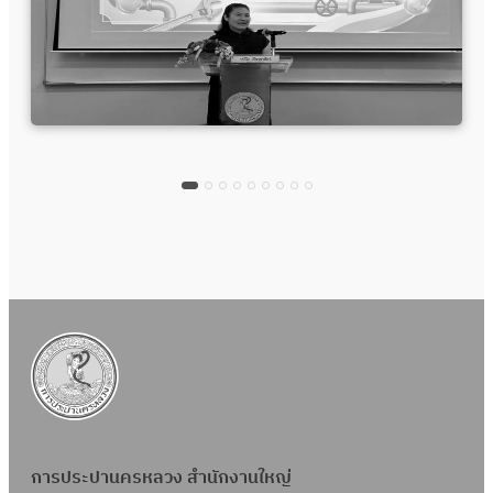
การประปานครหลวง สำนักงานใหญ่