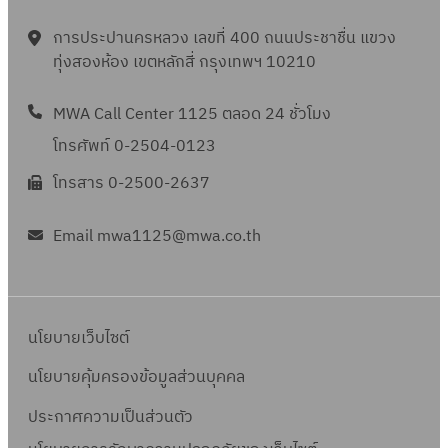
การประปานครหลวง เลขที่ 400 ถนนประชาชื่น แขวง
ทุ่งสองห้อง เขตหลักสี่ กรุงเทพฯ 10210
MWA Call Center 1125 ตลอด 24 ชั่วโมง
โทรศัพท์ 0-2504-0123
โทรสาร 0-2500-2637
Email mwa1125@mwa.co.th
นโยบายเว็บไซต์
นโยบายคุ้มครองข้อมูลส่วนบุคคล
ประกาศความเป็นส่วนตัว