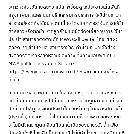
ระหว่างช่วงวันหยุดยาว กปน. พร้อมดูแลประชาชนในพื้นที่
กรุงเทพมหานคร นนทบุรี และสมุทรปราการ ให้มีน้ำประปา
สะอาดปลอดภัยใช้อย่างต่อเนื่อง โดยไม่มีการระงับการใช้น้ำ
ชั่วคราวหรือตัดน้ำ หากลูกค้ามีเหตุขัดข้องเกี่ยวกับการใช้น้ำ
ประปา สามารถติดต่อได้ที่ MWA Call Center โทร. 1125
ตลอด 24 ชั่วโมง และสามารถชำระค่าน้ำประปาได้อย่าง
สะดวกรวดเร็วหลากหลายช่องทาง ทั้งทางแอปพลิเคชัน
MWA onMobile ระบบ e-Service
https://eservicesapp.mwa.co.th/ หรือตัวแทนรับชำระ
ค่าน้ำ
นายกิตติ กล่าวเพิ่มเติมว่า ในช่วงวันหยุดยาวต่อเนื่องหลาย
วัน ก่อนออกเดินทางไปท่องเที่ยวหรือกลับภูมิลำเนา อย่าลืม
ปิดน้ำปิดไฟ ดูแลระบบประปาในบ้านง่าย ๆ โดยการปิดวาล์ว
(ประตูน้ำ) ที่มาตรวัดน้ำโดยหมุนตามเข็มนาฬิกา และสังเกต
ว่าไม่มีตัวเลขหมุนเคลื่อนที่บนหน้าปัดของมาตรวัดน้ำ เพื่อ
ป้องกันน้ำรั่วไหล ซึ่งเป็นสาเหตุที่ทำให้ค่าน้ำประปาสูงผิดปกติ