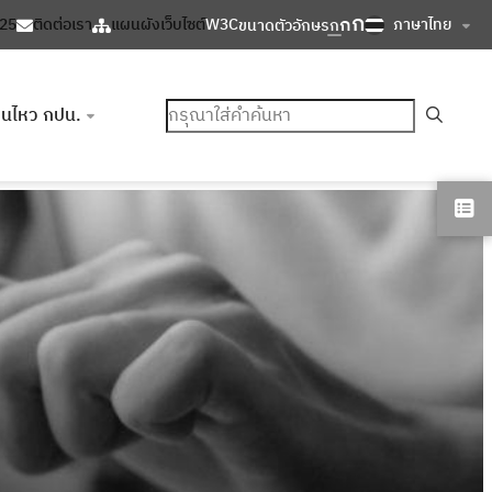
ก
ก
ภาษาไทย
125
ติดต่อเรา
แผนผังเว็บไซต์
W3C
ขนาดตัวอักษร
ก
ค้นหา
อนไหว กปน.