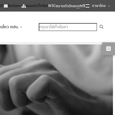
ก
ก
ภาษาไทย
125
ติดต่อเรา
แผนผังเว็บไซต์
W3C
ขนาดตัวอักษร
ก
ค้นหา
อนไหว กปน.