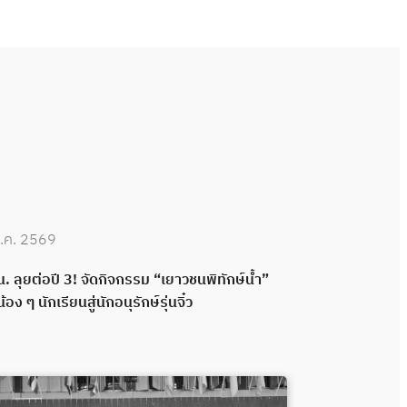
.ค. 2569
30 มิ.ย. 2569
. ลุยต่อปี 3! จัดกิจกรรม “เยาวชนพิทักษ์น้ำ”
กปน. เดินหน้าพ
น้อง ๆ นักเรียนสู่นักอนุรักษ์รุ่นจิ๋ว
กลอง ส่งมอบระ
พลังความร่วมมื