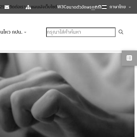
ก
ก
ภาษาไทย
125
ติดต่อเรา
แผนผังเว็บไซต์
W3C
ขนาดตัวอักษร
ก
ค้นหา
อนไหว กปน.