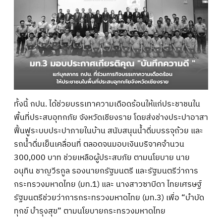
ทั้งนี้ กปน. ได้ช่วยบรรเทาความเดือดร้อนให้แก่ประชาชนใน
พื้นที่ประสบอุทกภัย จังหวัดเชียงราย โดยส่งช่างประปาอาสา
ฟื้นฟูระบบประปาภายในบ้าน สนับสนุนน้ำดื่มบรรจุถ้วย และ
รถน้ำดื่มเย็นเคลื่อนที่ ตลอดจนมอบเงินบริจาคจำนวน
300,000 บาท ช่วยเหลือผู้ประสบภัย ตามนโยบาย นาย
อนุทิน ชาญวีรกูล รองนายกรัฐมนตรี และรัฐมนตรีว่าการ
กระทรวงมหาดไทย (มท.1) และ นางสาวซาบีดา ไทยเศรษฐ์
รัฐมนตรีช่วยว่าการกระทรวงมหาดไทย (มท.3) เพื่อ “บำบัด
ทุกข์ บำรุงสุข” ตามนโยบายกระทรวงมหาดไทย