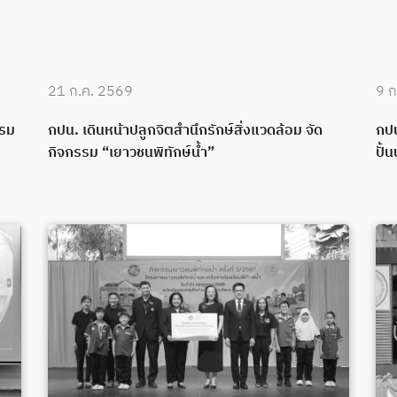
21 ก.ค. 2569
9 ก
บรม
กปน. เดินหน้าปลูกจิตสำนึกรักษ์สิ่งแวดล้อม จัด
กปน
กิจกรรม “เยาวชนพิทักษ์น้ำ”
ปั้น