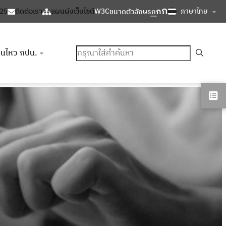
ก
ก
ภาษาไทย
125
ติดต่อเรา
แผนผังเว็บไซต์
W3C
ขนาดตัวอักษร
ก
ค้นหา
อนไหว กปน.