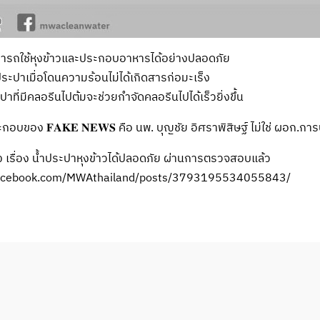
ารถใช้หุงข้าวและประกอบอาหารได้อย่างปลอดภัย
ระปาเมื่อโดนความร้อนไม่ได้เกิดสารก่อมะเร็ง
าที่มีคลอรีนไปต้มจะช่วยกำจัดคลอรีนไปได้เร็วยิ่งขึ้น
บของ 𝐅𝐀𝐊𝐄 𝐍𝐄𝐖𝐒 คือ นพ. บุญชัย อิศราพิสิษฐ์ ไม่ใช่ ผอก.การ
ง เรื่อง น้ำประปาหุงข้าวได้ปลอดภัย ผ่านการตรวจสอบแล้ว
facebook.com/MWAthailand/posts/3793195534055843/