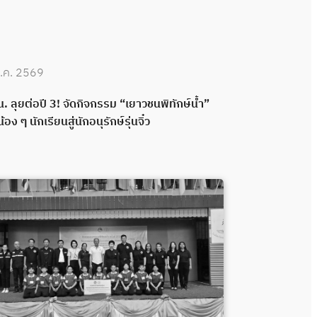
.ค. 2569
30 มิ.ย. 2569
. ลุยต่อปี 3! จัดกิจกรรม “เยาวชนพิทักษ์น้ำ”
กปน. เดินหน้าพ
น้อง ๆ นักเรียนสู่นักอนุรักษ์รุ่นจิ๋ว
กลอง ส่งมอบระ
พลังความร่วมมื