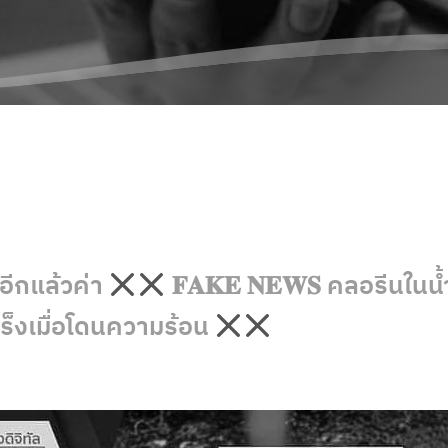
อีกแล้วค่า
𝐅𝐀𝐊𝐄 𝐍𝐄𝐖𝐒 คลอรีนในน
ร็งเมื่อโดนความร้อน