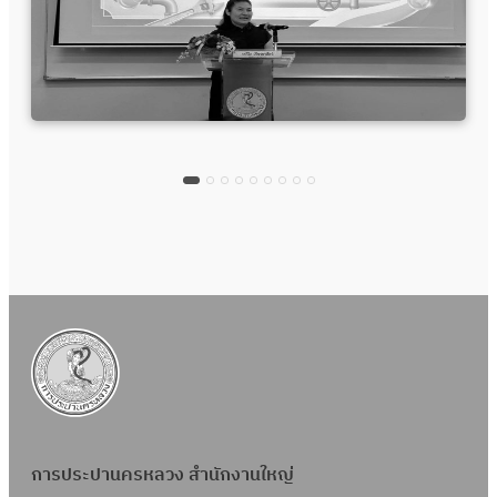
การประปานครหลวง สำนักงานใหญ่