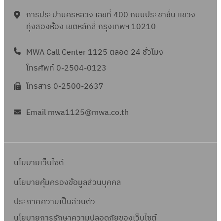
การประปานครหลวง เลขที่ 400 ถนนประชาชื่น แขวง
ทุ่งสองห้อง เขตหลักสี่ กรุงเทพฯ 10210
MWA Call Center 1125 ตลอด 24 ชั่วโมง
โทรศัพท์ 0-2504-0123
โทรสาร 0-2500-2637
Email mwa1125@mwa.co.th
นโยบายเว็บไซต์
นโยบายคุ้มครองข้อมูลส่วนบุคคล
ประกาศความเป็นส่วนตัว
นโยบายการรักษาความปลอดภัยของเว็บไซต์