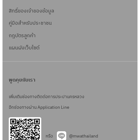
สิทธิ์ข
องเจ้าของข้อมูล
คู่มือสำหรับประชาชน
กฎบัตรลูกค้า
แผนผังเว็บไซต์
พูดคุยกับเรา
เพิ่มเติมช่องทางติดต่อการประปานครหลวง
อีกช่องทางผ่าน Application Line
หรือ
@mwathailand