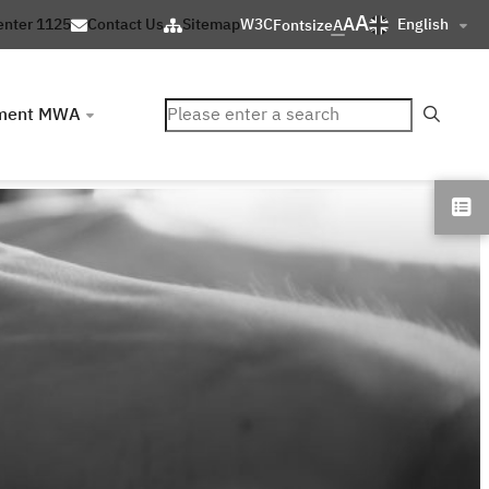
A
A
English
enter 1125
Contact Us
Sitemap
W3C
Fontsize
A
ค้นหา
ment MWA