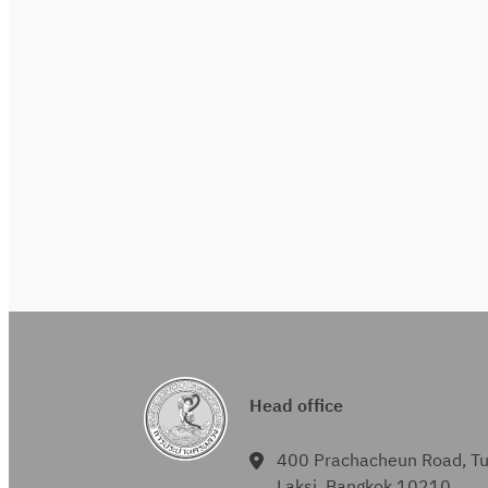
Head office
400 Prachacheun Road, T
Laksi, Bangkok 10210