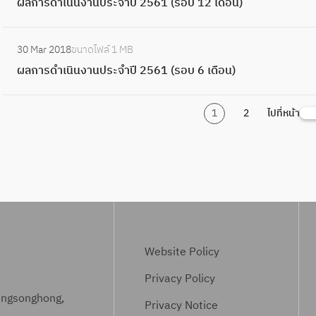
ร
จำ
ผลการดำเนินงานประจำปี 2561 (รอบ 12 เดือน)
น
ล
เ
6
ป
ดำ
น
อ
ปี
ง
ก
ดื
4
ร
เ
)
:
บ
2
า
า
อ
(
ะ
30 Mar 2018
ขนาดไฟล์
1 MB
นิ
ผ
1
5
น
ร
น
ร
จำ
ผลการดำเนินงานประจำปี 2561 (รอบ 6 เดือน)
น
ล
2
6
ป
ดำ
)
อ
ปี
ง
ก
เ
3
ร
เ
บ
2
า
า
1
2
ดื
ไปที่หน้า
S
(
ะ
นิ
6
5
น
ร
อ
e
ร
จำ
น
เ
6
ป
ดำ
น
a
อ
ปี
ง
ดื
3
ร
เ
)
r
บ
2
า
อ
(
ะ
นิ
c
1
5
น
น
ร
จำ
น
h
2
6
ป
)
อ
ปี
ง
เ
2
ร
บ
2
า
ดื
(
Website Policy
ะ
6
5
น
อ
ร
จำ
Privacy Policy
เ
6
ป
น
อ
ปี
ungsonghong,
ดื
2
ร
Privacy Notice
)
บ
2