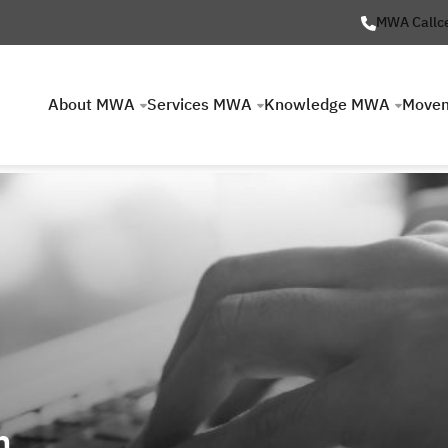
MWA Callc
About MWA
Services MWA
Knowledge MWA
Move
n