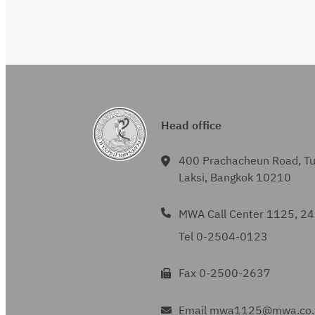
Head office
400 Prachacheun Road, T
Laksi, Bangkok 10210
MWA Call Center 1125, 24
Tel 0-2504-0123
Fax 0-2500-2637
Email mwa1125@mwa.co.