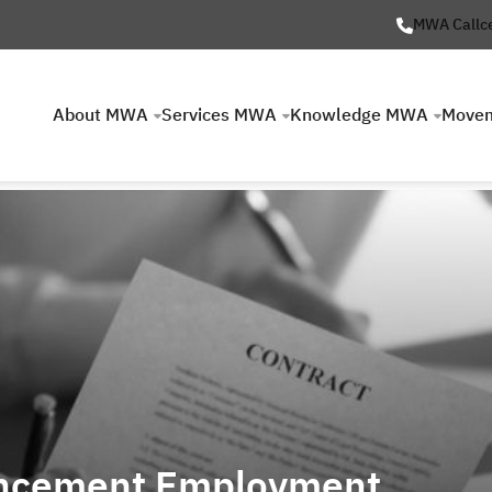
MWA Callc
About MWA
Services MWA
Knowledge MWA
Move
ncement Employment