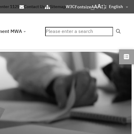
A
A
English
enter 1125
Contact Us
Sitemap
W3C
Fontsize
A
ค้นหา
ment MWA