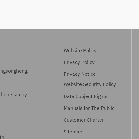
ค
ร
ย
รื่
า
เ
อ
ค
อ
ง
า
ก
สำ
ซื้
ส
ร
อ
า
Website Policy
อ
อุ
ร
ง
ป
Privacy Policy
8
ไ
ก
ungsonghong,
0
Privacy Notice
ฟ
ร
แ
Website Security Policy
ฟ้
ณ์
ก
า
ส
 hours a day
Data Subject Rights
ร
เ
ลั
ม
Manuals for The Public
ล
บ
ข
ข
สั
Customer Charter
น
ที่
ญ
า
Sitemap
ซ
ญ
th