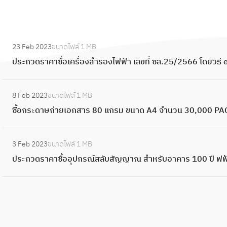
:
23 Feb 2023
ขนาดไฟล์
1 MB
ป
ประกวดราคาซื้อเครื่องสำรองไฟฟ้า เลขที่ ซล.25/2566 โดยวิธี 
ร
ะ
:
ก
8 Feb 2023
ขนาดไฟล์
1 MB
ซื้
ว
ซื้อกระดาษถ่ายเอกสาร 80 แกรม ขนาด A4 จำนวน 30,000 PAC 
อ
ด
ก
ร
:
ร
3 Feb 2023
ขนาดไฟล์
1 MB
า
ป
ะ
ประกวดราคาซื้ออุปกรณ์สลับสัญญาณ สำหรับอาคาร 100 ปี ฟฟ้า 
ค
ร
ด
า
ะ
า
ซื้
ก
ษ
อ
ว
ถ่
เ
ด
า