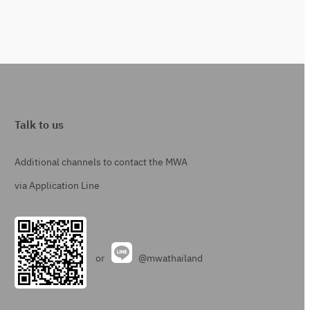
Talk to us
Additional channels to contact the MWA
via Application Line
or
@mwathailand