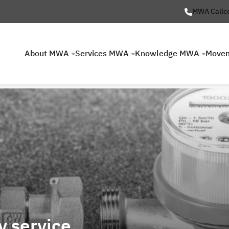
MWA Callc
About MWA
Services MWA
Knowledge MWA
Move
y service