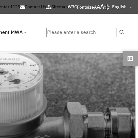
A
A
English
enter 1125
Contact Us
Sitemap
W3C
Fontsize
A
ค้นหา
ment MWA