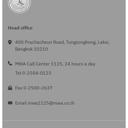
Head office
400 Prachacheun Road, Tungsonghong, Laksi,
Bangkok 10210
MWA Call Center 1125, 24 hours a day
Tel 0-2504-0123
Fax 0-2500-2637
Email mwa1125@mwa.co.th