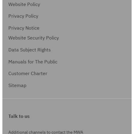
Website Policy
Privacy Policy
Privacy Notice
Website Security Policy
Data Subject Rights
Manuals for The Public
Customer Charter
Sitemap
Talk to us
Additional channels to contact the MWA