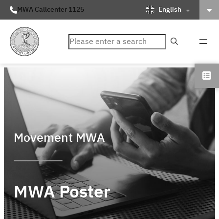
English
MWA Callcenter 1125
ค้นหา
Movement MWA
MWA Poster