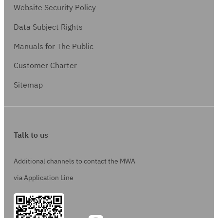
Website Security Policy
Data Subject Rights
Manuals for The Public
Customer Charter
Sitemap
Talk to us
Additional channels to contact the MWA
via Application Line