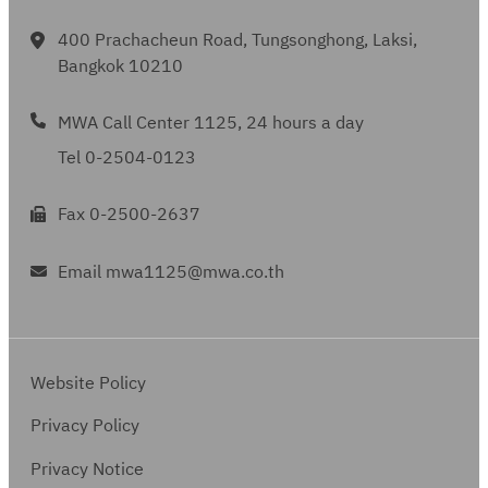
400 Prachacheun Road, Tungsonghong, Laksi,
Bangkok 10210
MWA Call Center 1125, 24 hours a day
Tel 0-2504-0123
Fax 0-2500-2637
Email mwa1125@mwa.co.th
Website Policy
Privacy Policy
Privacy Notice