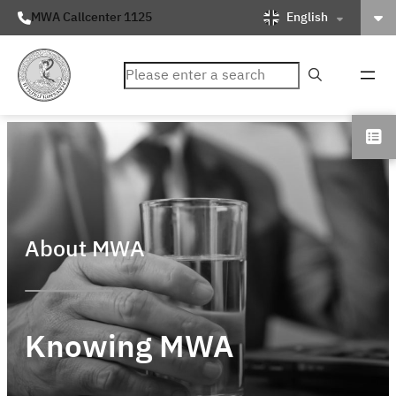
English
MWA Callcenter 1125
ค้นหา
About MWA
Knowing MWA