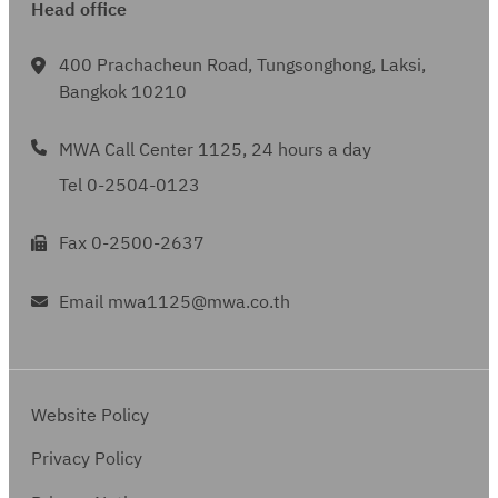
Head office
400 Prachacheun Road, Tungsonghong, Laksi,
Bangkok 10210
MWA Call Center 1125, 24 hours a day
Tel 0-2504-0123
Fax 0-2500-2637
Email mwa1125@mwa.co.th
Website Policy
Privacy Policy