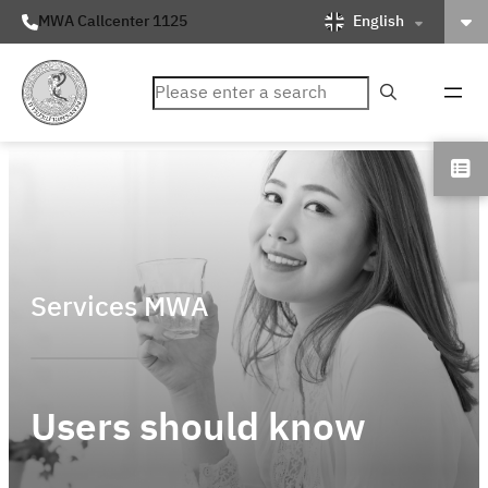
English
MWA Callcenter 1125
ค้นหา
Services MWA
Users should know