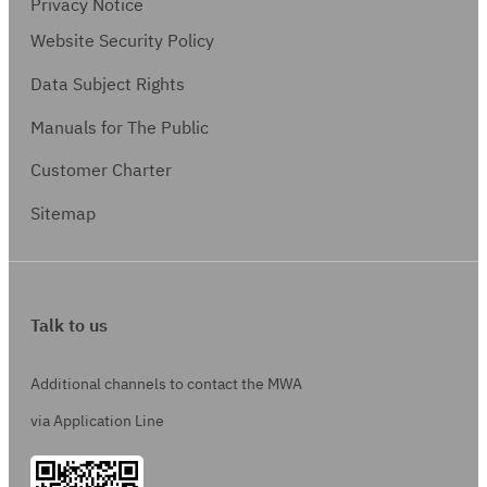
Privacy Notice
Website Security Policy
Data Subject Rights
Manuals for The Public
Customer Charter
Sitemap
Talk to us
Additional channels to contact the MWA
via Application Line