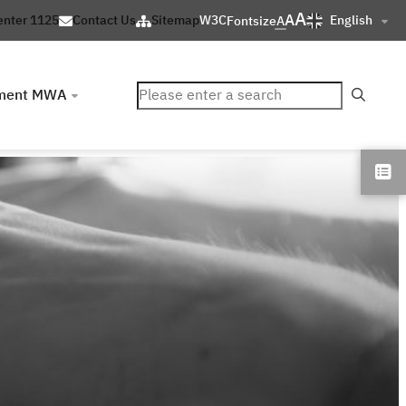
A
A
English
enter 1125
Contact Us
Sitemap
W3C
Fontsize
A
ค้นหา
ment MWA