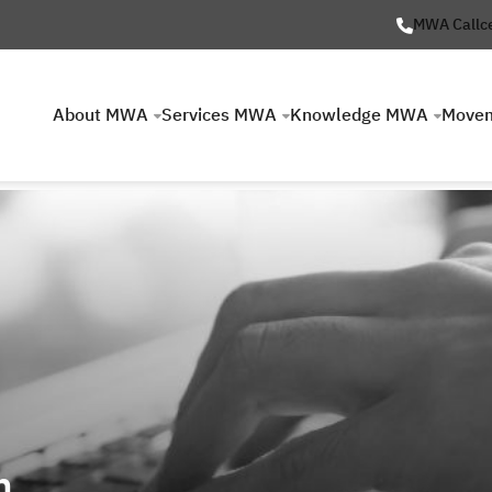
MWA Callc
About MWA
Services MWA
Knowledge MWA
Move
n