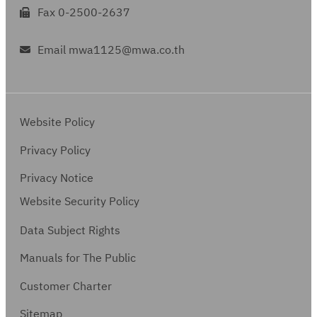
Fax 0-2500-2637
Email mwa1125@mwa.co.th
Website Policy
Privacy Policy
Privacy Notice
Website Security Policy
Data Subject Rights
Manuals for The Public
Customer Charter
Sitemap