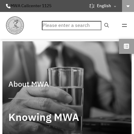
English
MWA Callcenter 1125
ค้นหา
About MWA
Knowing MWA