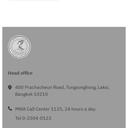
Head office
400 Prachacheun Road, Tungsonghong, Laksi,
Bangkok 10210
MWA Call Center 1125, 24 hours a day
Tel 0-2504-0123